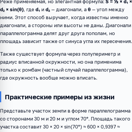
Реже применяемая, но элегантная формула:
S = ½ × d₁ ×
d₂ × sin(θ)
, где
d₁
и
d₂
— диагонали, а
θ
— угол между
ними. Этот способ выручает, когда известны именно
диагонали, а стороны или высоты не даны. Диагонали
параллелограмма делят друг друга пополам, но
площадь зависит также от синуса угла их пересечения.
Также существует формула через полупериметр и
радиус вписанной окружности, но она применима
только к ромбам (частный случай параллелограмма),
где окружность вообще можно вписать.
Практические примеры из жизни
Представьте участок земли в форме параллелограмма
со сторонами 30 м и 20 м и углом 70°. Площадь такого
участка составит 30 × 20 × sin(70°) ≈ 600 × 0,9397 ≈