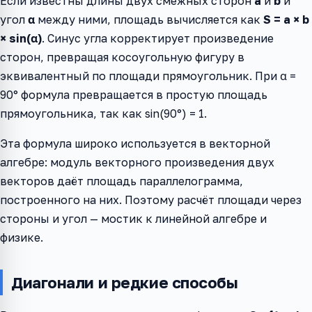
Если известны длины двух смежных сторон
a
и
b
и
угол
α
между ними, площадь вычисляется как
S = a × b
× sin(α)
. Синус угла корректирует произведение
сторон, превращая косоугольную фигуру в
эквивалентный по площади прямоугольник. При α =
90° формула превращается в простую площадь
прямоугольника, так как sin(90°) = 1.
Эта формула широко используется в векторной
алгебре: модуль векторного произведения двух
векторов даёт площадь параллелограмма,
построенного на них. Поэтому расчёт площади через
стороны и угол — мостик к линейной алгебре и
физике.
Диагонали и редкие способы