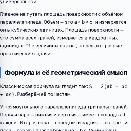
универсальной.
Главное не путать площадь поверхности с объёмом
параллелепипеда. Объём — это a × b × c, и измеряется
он в кубических единицах. Площадь поверхности —
это сумма всех граней, измеряется в квадратных
единицах. Обе величины важны, но решают разные
практические задачи.
Формула и её геометрический смысл
Классическая формула выглядит так:
S = 2(ab + bc
. Разберём её по частям.
+ ac)
У прямоугольного параллелепипеда три пары граней.
Первая пара — нижняя и верхняя — имеет площадь a·b
каждая. Вторая пара — передняя и задняя — a·c. Третья
пара — левая и правая боковые — b·c. Суммируем