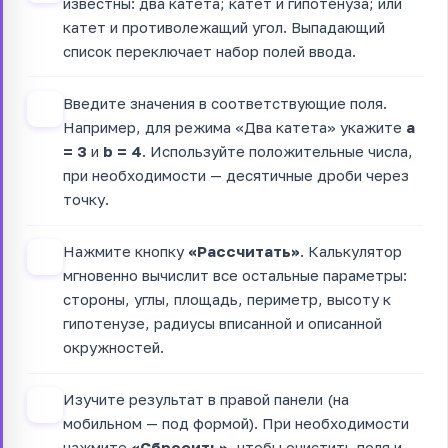
известны: два катета; катет и гипотенуза; или
катет и противолежащий угол. Выпадающий
список переключает набор полей ввода.
Введите значения в соответствующие поля.
2
Например, для режима «Два катета» укажите
a
= 3
и
b = 4
. Используйте положительные числа,
при необходимости — десятичные дроби через
точку.
Нажмите кнопку
«Рассчитать»
. Калькулятор
3
мгновенно вычислит все остальные параметры:
стороны, углы, площадь, периметр, высоту к
гипотенузе, радиусы вписанной и описанной
окружностей.
Изучите результат в правой панели (на
4
мобильном — под формой). При необходимости
нажмите
«Сбросить»
, чтобы очистить поля и