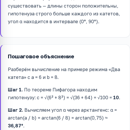
существовать — длины сторон положительны,
гипотенуза строго больше каждого из катетов,
угол α находится в интервале (0°, 90°).
Пошаговое объяснение
Разберём вычисление на примере режима «Два
катета» с a = 6 и b = 8.
Шаг 1.
По теореме Пифагора находим
гипотенузу: c = √(6² + 8²) = √(36 + 64) = √100 =
10
.
Шаг 2.
Вычисляем угол α через арктангенс: α =
arctan(a / b) = arctan(6 / 8) = arctan(0,75) ≈
36,87°
.