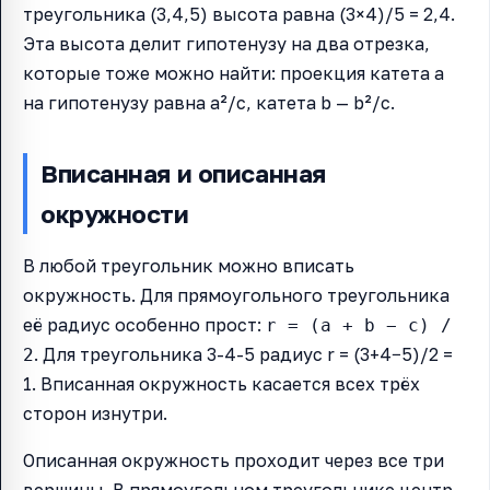
треугольника (3,4,5) высота равна (3×4)/5 = 2,4.
Эта высота делит гипотенузу на два отрезка,
которые тоже можно найти: проекция катета a
на гипотенузу равна a²/c, катета b — b²/c.
Вписанная и описанная
окружности
В любой треугольник можно вписать
окружность. Для прямоугольного треугольника
её радиус особенно прост:
r = (a + b − c) /
. Для треугольника 3-4-5 радиус r = (3+4−5)/2 =
2
1. Вписанная окружность касается всех трёх
сторон изнутри.
Описанная окружность проходит через все три