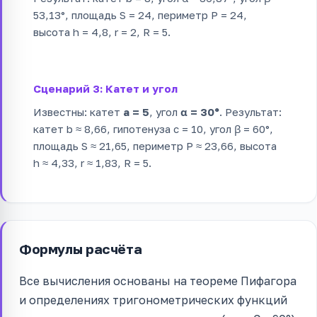
53,13°, площадь S = 24, периметр P = 24,
высота h = 4,8, r = 2, R = 5.
Сценарий 3: Катет и угол
Известны: катет
a = 5
, угол
α = 30°
. Результат:
катет b ≈ 8,66, гипотенуза c = 10, угол β = 60°,
площадь S ≈ 21,65, периметр P ≈ 23,66, высота
h ≈ 4,33, r ≈ 1,83, R = 5.
Формулы расчёта
Все вычисления основаны на теореме Пифагора
и определениях тригонометрических функций