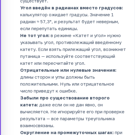
существует.
Угол введён в радианах вместо градусов:
калькулятор ожидает градусы. Значение 1
радиан ≈ 57,3°, и результат будет неверным,
если перепутать единицы.
Не тот угол:
в режиме «Катет и угол» нужно
указывать угол, противолежащий введённому
катету. Если взять прилежащий угол, возникнет
путаница — используйте соответствующий
катет или пересчитайте угол.
Отрицательные или нулевые значения:
длины сторон и углы должны быть
положительными. Нуль или отрицательное
число приведут к ошибке.
Забыли про существование второго
катета:
даже если он не дан явно, он
вычисляется. Не игнорируйте его при проверке
результата — все параметры треугольника
взаимосвязаны.
Округление на промежуточных шагах:
при