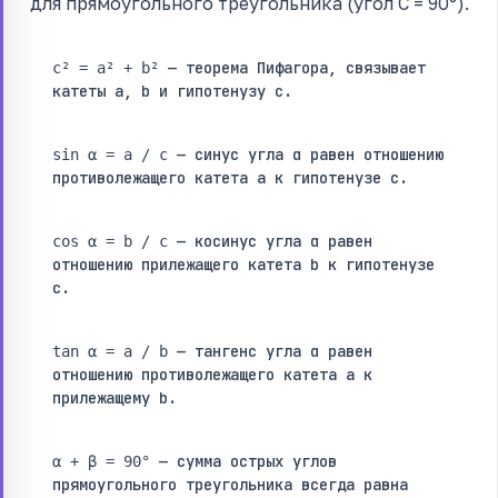
для прямоугольного треугольника (угол C = 90°).
— теорема Пифагора, связывает
c² = a² + b²
катеты a, b и гипотенузу c.
— синус угла α равен отношению
sin α = a / c
противолежащего катета a к гипотенузе c.
— косинус угла α равен
cos α = b / c
отношению прилежащего катета b к гипотенузе
c.
— тангенс угла α равен
tan α = a / b
отношению противолежащего катета a к
прилежащему b.
— сумма острых углов
α + β = 90°
прямоугольного треугольника всегда равна