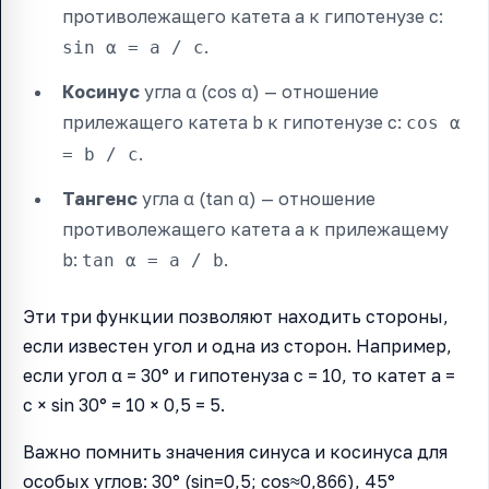
противолежащего катета a к гипотенузе c:
.
sin α = a / c
Косинус
угла α (cos α) — отношение
прилежащего катета b к гипотенузе c:
cos α
.
= b / c
Тангенс
угла α (tan α) — отношение
противолежащего катета a к прилежащему
b:
.
tan α = a / b
Эти три функции позволяют находить стороны,
если известен угол и одна из сторон. Например,
если угол α = 30° и гипотенуза c = 10, то катет a =
c × sin 30° = 10 × 0,5 = 5.
Важно помнить значения синуса и косинуса для
особых углов: 30° (sin=0,5; cos≈0,866), 45°