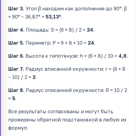
Шаг 3.
Угол β находим как дополнение до 90°: β
= 90° − 36,87° =
53,13°
.
Шаг 4.
Площадь: S = (6 × 8) / 2 =
24
.
Шаг 5.
Периметр: P = 6 + 8 + 10 =
24
.
Шаг 6.
Высота к гипотенузе: h = (6 × 8) / 10 =
4,8
.
Шаг 7.
Радиус вписанной окружности: r = (6 + 8
− 10) / 2 =
2
.
Шаг 8.
Радиус описанной окружности: R = 10 / 2
=
5
.
Все результаты согласованы и могут быть
проверены обратной подстановкой в любую из
формул.