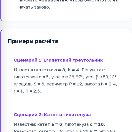
начать заново.
Примеры расчёта
Сценарий 1: Египетский треугольник
Известны катеты:
a = 3
,
b = 4
. Результат:
гипотенуза c = 5, угол α ≈ 36,87°, угол β ≈ 53,13°,
площадь S = 6, периметр P = 12, высота h = 2,4,
r = 1, R = 2,5.
Сценарий 2: Катет и гипотенуза
Известны: катет
a = 6
, гипотенуза
c = 10
.
Результат: катет b = 8, угол α ≈ 36,87°, угол β ≈