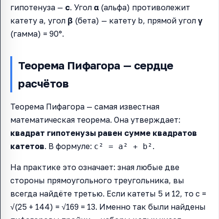
гипотенуза —
c
. Угол
α
(альфа) противолежит
катету a, угол
β
(бета) — катету b, прямой угол
γ
(гамма) = 90°.
Теорема Пифагора — сердце
расчётов
Теорема Пифагора — самая известная
математическая теорема. Она утверждает:
квадрат гипотенузы равен сумме квадратов
катетов
. В формуле:
.
c² = a² + b²
На практике это означает: зная любые две
стороны прямоугольного треугольника, вы
всегда найдёте третью. Если катеты 5 и 12, то c =
√(25 + 144) = √169 = 13. Именно так были найдены