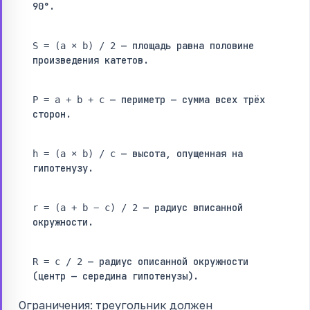
90°.
— площадь равна половине
S = (a × b) / 2
произведения катетов.
— периметр — сумма всех трёх
P = a + b + c
сторон.
— высота, опущенная на
h = (a × b) / c
гипотенузу.
— радиус вписанной
r = (a + b − c) / 2
окружности.
— радиус описанной окружности
R = c / 2
(центр — середина гипотенузы).
Ограничения: треугольник должен