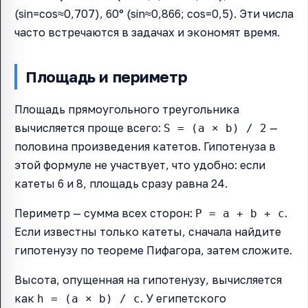
(sin=cos≈0,707), 60° (sin≈0,866; cos=0,5). Эти числа
часто встречаются в задачах и экономят время.
Площадь и периметр
Площадь прямоугольного треугольника
вычисляется проще всего:
—
S = (a × b) / 2
половина произведения катетов. Гипотенуза в
этой формуле не участвует, что удобно: если
катеты 6 и 8, площадь сразу равна 24.
Периметр — сумма всех сторон:
.
P = a + b + c
Если известны только катеты, сначала найдите
гипотенузу по теореме Пифагора, затем сложите.
Высота, опущенная на гипотенузу, вычисляется
как
. У египетского
h = (a × b) / c