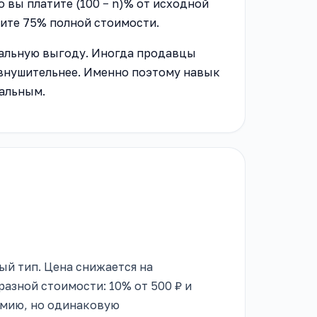
о вы платите (100 − n)% от исходной
тите 75% полной стоимости.
реальную выгоду. Иногда продавцы
 внушительнее. Именно поэтому навык
уальным.
й тип. Цена снижается на
азной стоимости: 10% от 500 ₽ и
омию, но одинаковую