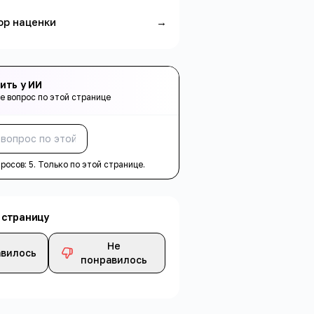
ор наценки
→
ить у ИИ
е вопрос по этой странице
Спросить
просов:
5
. Только по этой странице.
 страницу
Не
вилось
понравилось