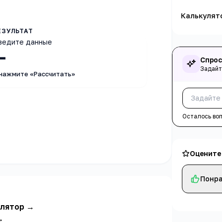
Калькулят
ведите данные
—
Спрос
Задайт
 нажмите «Рассчитать»
Осталось во
Оцените
Понра
улятор
→
→