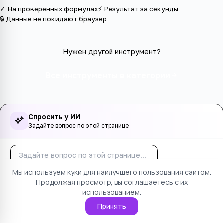
✓ На проверенных формулах
⚡ Результат за секунды
🔒 Данные не покидают браузер
Нужен другой инструмент?
Все инструменты в категории
Спросить у ИИ
Задайте вопрос по этой странице
Спросить
Мы используем куки для наилучшего пользования сайтом.
Осталось вопросов:
5
. Только по этой странице.
Продолжая просмотр, вы соглашаетесь с их
использованием.
Принять
Оцените страницу