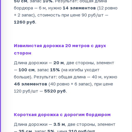
50 см
, запас
10%
. Результат: общая длина
бордюра — 6 м, нужно
14 элементов
(12 ровно
+ 2 запас), стоимость при цене 90 руб/шт —
1260 руб
.
Извилистая дорожка 20 метров с двух
сторон
Длина дорожки —
20 м
, две стороны, элемент
—
100 см
, запас
15%
(на изгибы уходит
больше). Результат: общая длина — 40 м, нужно
46 элементов
(40 ровно + 6 запас), при цене
120 руб/шт —
5520 руб
.
Короткая дорожка с дорогим бордюром
Длина дорожки —
3.5 м
, две стороны, элемент
—
35 см
, запас
5%
, цена
210 руб/шт
.