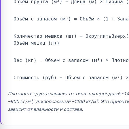
Объём грунта (м³) = Длина (м) × Ширина (
Объём с запасом (м³) = Объём × (1 + Запа
Количество мешков (шт) = ОкруглитьВверх(
Объём мешка (л))
Вес (кг) = Объём с запасом (м³) × Плотно
Стоимость (руб) = Объём с запасом (м³) ×
Плотность грунта зависит от типа: плодородный ~14
~900 кг/м³, универсальный ~1100 кг/м³. Это ориен
зависит от влажности и состава.