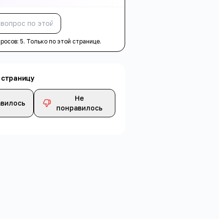
Спросить
просов:
5
. Только по этой странице.
 страницу
Не
вилось
понравилось