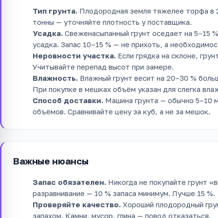
Тип грунта.
Плодородная земля тяжелее торфа в 2
тонны — уточняйте плотность у поставщика.
Усадка.
Свеженасыпанный грунт оседает на 5–15 %.
усадка. Запас 10–15 % — не прихоть, а необходимос
Неровности участка.
Если грядка на склоне, гру
Учитывайте перепад высот при замере.
Влажность.
Влажный грунт весит на 20–30 % больш
При покупке в мешках объём указан для слегка вла
Способ доставки.
Машина грунта — обычно 5–10 м
объёмов. Сравнивайте цену за куб, а не за мешок.
Важные нюансы
Запас обязателен.
Никогда не покупайте грунт «в
разравнивание — 10 % запаса минимум. Лучше 15 %.
Проверяйте качество.
Хороший плодородный грун
запахом. Камни, мусор, глина — повод отказаться.