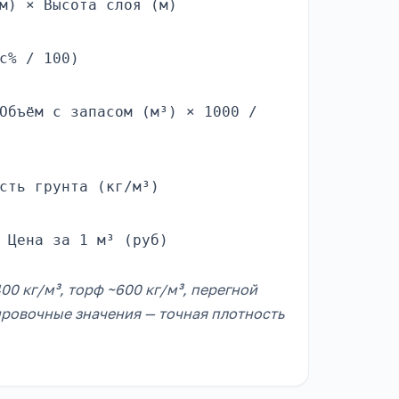
м) × Высота слоя (м)
с% / 100)
Объём с запасом (м³) × 1000 /
сть грунта (кг/м³)
 Цена за 1 м³ (руб)
00 кг/м³, торф ~600 кг/м³, перегной
тировочные значения — точная плотность