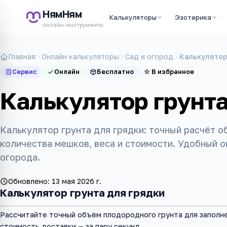
НямНям
Калькуляторы
Эзотерика
онлайн-инструменты
Главная
Онлайн калькуляторы
Сад и огород
Калькулятор
Сервис
Онлайн
Бесплатно
☆
В избранное
Калькулятор грунта
Калькулятор грунта для грядки: точный расчёт о
количества мешков, веса и стоимости. Удобный о
огорода.
Обновлено:
13 мая 2026 г.
Калькулятор грунта для грядки
Рассчитайте точный объём плодородного грунта для заполне
стоимость доставки — за пару секунд.