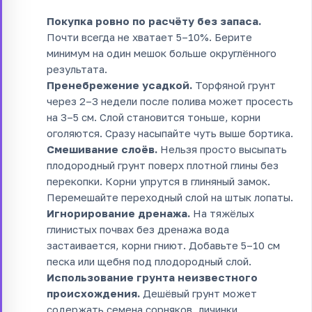
Покупка ровно по расчёту без запаса.
Почти всегда не хватает 5–10%. Берите
минимум на один мешок больше округлённого
результата.
Пренебрежение усадкой.
Торфяной грунт
через 2–3 недели после полива может просесть
на 3–5 см. Слой становится тоньше, корни
оголяются. Сразу насыпайте чуть выше бортика.
Смешивание слоёв.
Нельзя просто высыпать
плодородный грунт поверх плотной глины без
перекопки. Корни упрутся в глиняный замок.
Перемешайте переходный слой на штык лопаты.
Игнорирование дренажа.
На тяжёлых
глинистых почвах без дренажа вода
застаивается, корни гниют. Добавьте 5–10 см
песка или щебня под плодородный слой.
Использование грунта неизвестного
происхождения.
Дешёвый грунт может
содержать семена сорняков, личинки