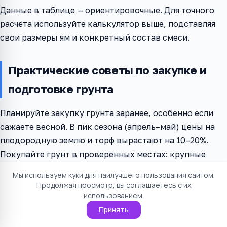
Данные в таблице — ориентировочные. Для точного
расчёта используйте калькулятор выше, подставляя
свои размеры ям и конкретный состав смеси.
Практические советы по закупке и
подготовке грунта
Планируйте закупку грунта заранее, особенно если
сажаете весной. В пик сезона (апрель–май) цены на
плодородную землю и торф вырастают на 10–20%.
Покупайте грунт в проверенных местах: крупные
садовые центры, напрямую у производителей торфа
Мы используем куки для наилучшего пользования сайтом.
или в хозяйствах с хорошими отзывами.
Продолжая просмотр, вы соглашаетесь с их
использованием.
Перед засыпкой перемешивайте компоненты прямо
Принять
на участке. Насыпьте землю, торф, песок и перегной