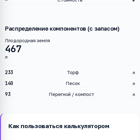
—
₽
Распределение компонентов (с запасом)
Плодородная земля
467
л
233
Торф
л
140
Песок
л
93
Перегной / компост
л
Как пользоваться калькулятором