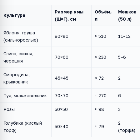
Размер ямы
Объём,
Мешков
Культура
(Ш×Г), см
л
(50 л)
Яблоня, груша
90×80
≈ 510
11–12
(сильнорослые)
Слива, вишня,
70×60
≈ 230
5–6
черешня
Смородина,
45×45
≈ 72
2
крыжовник
Туя, можжевельник
70×70
≈ 270
6
Розы
50×50
≈ 98
3
Голубика (кислый
2
50×40
≈ 79
торф)
(торфа)