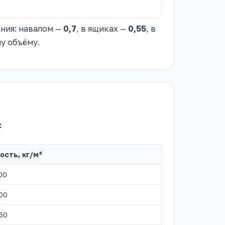
ения: навалом —
0,7
, в ящиках —
0,55
, в
му объёму.
:
ость, кг/м³
00
00
50