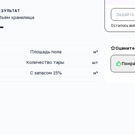
бъём хранилища
—
Осталось во
³
Оцените
Площадь пола
м²
Количество тары
шт
Понра
С запасом 15%
м³