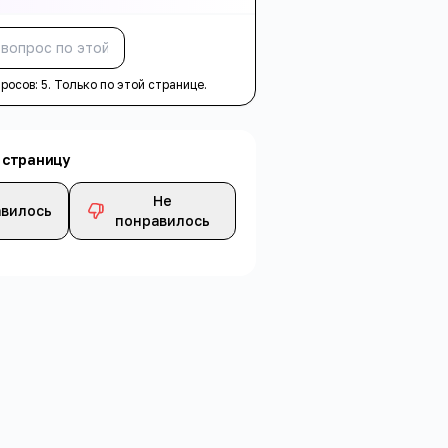
Спросить
просов:
5
. Только по этой странице.
 страницу
Не
вилось
понравилось