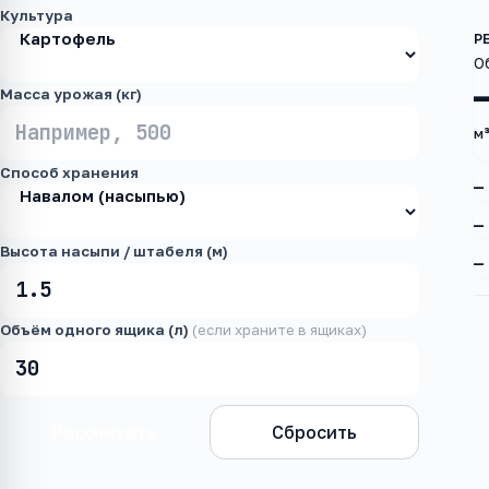
Культура
О
Масса урожая (кг)
м
Способ хранения
—
—
Высота насыпи / штабеля (м)
—
Объём одного ящика (л)
(если храните в ящиках)
Рассчитать
Сбросить