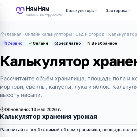
НямНям
Калькуляторы
Эзотерика
онлайн-инструменты
Главная
Онлайн калькуляторы
Сад и огород
Калькулятор
Сервис
Онлайн
Бесплатно
☆
В избранное
Калькулятор хране
Рассчитайте объём хранилища, площадь пола и к
моркови, свёклы, капусты, лука и яблок. Калькул
высоту насыпи.
Обновлено:
13 мая 2026 г.
Калькулятор хранения урожая
Рассчитайте необходимый объём хранилища, площадь пола и