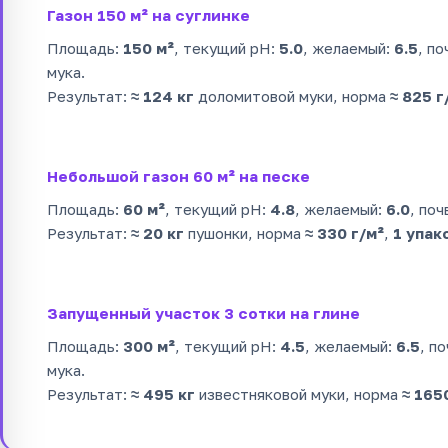
Газон 150 м² на суглинке
Площадь:
150 м²
, текущий pH:
5.0
, желаемый:
6.5
, п
мука.
Результат:
≈ 124 кг
доломитовой муки, норма
≈ 825 г
Небольшой газон 60 м² на песке
Площадь:
60 м²
, текущий pH:
4.8
, желаемый:
6.0
, поч
Результат:
≈ 20 кг
пушонки, норма
≈ 330 г/м²
,
1 упак
Запущенный участок 3 сотки на глине
Площадь:
300 м²
, текущий pH:
4.5
, желаемый:
6.5
, п
мука.
Результат:
≈ 495 кг
известняковой муки, норма
≈ 165