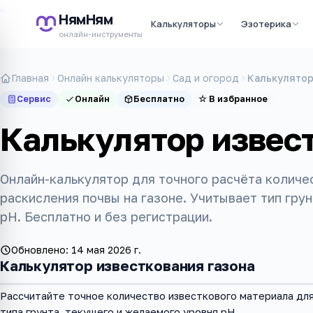
НямНям
Калькуляторы
Эзотерика
онлайн-инструменты
Главная
Онлайн калькуляторы
Сад и огород
Калькулятор
Сервис
Онлайн
Бесплатно
☆
В избранное
Калькулятор извес
Онлайн-калькулятор для точного расчёта количе
раскисления почвы на газоне. Учитывает тип гру
pH. Бесплатно и без регистрации.
Обновлено:
14 мая 2026 г.
Калькулятор известкования газона
Рассчитайте точное количество известкового материала для
типа грунта, текущего и желаемого уровня pH.