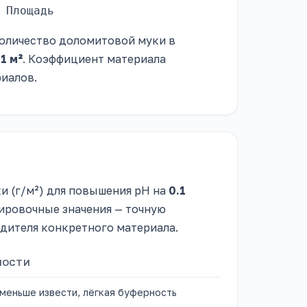
 Площадь
количество доломитовой муки в
а
1 м²
. Коэффициент материала
риалов.
 (г/м²) для повышения pH на
0.1
тировочные значения — точную
одителя конкретного материала.
НОСТИ
меньше извести, лёгкая буферность