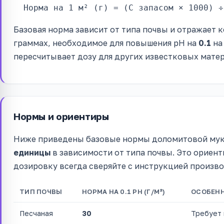
Норма на 1 м² (г) = (С запасом × 1000) ÷
Базовая норма зависит от типа почвы и отражает 
граммах, необходимое для повышения pH на
0.1
н
пересчитывает дозу для других известковых мате
Нормы и ориентиры
Ниже приведены базовые нормы доломитовой муки
единицы
в зависимости от типа почвы. Это ориен
дозировку всегда сверяйте с инструкцией произв
ТИП ПОЧВЫ
НОРМА НА 0.1 PH (Г/М²)
ОСОБЕН
Песчаная
30
Требует 