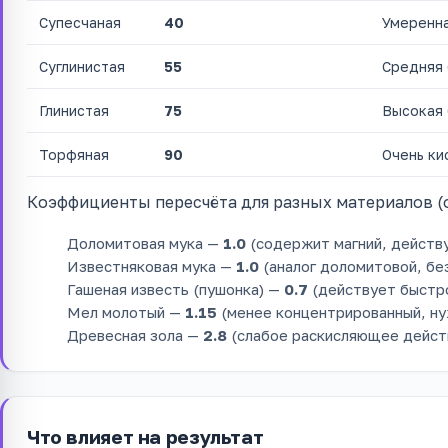
Супесчаная
40
Умеренна
Суглинистая
55
Средняя 
Глинистая
75
Высокая 
Торфяная
90
Очень ки
Коэффициенты пересчёта для разных материалов (о
Доломитовая мука —
1.0
(содержит магний, действу
Известняковая мука —
1.0
(аналог доломитовой, без
Гашеная известь (пушонка) —
0.7
(действует быстр
Мел молотый —
1.15
(менее концентрированный, ну
Древесная зола —
2.8
(слабое раскисляющее дейст
Что влияет на результат