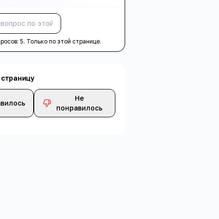
Спросить
просов:
5
. Только по этой странице.
 страницу
Не
вилось
понравилось