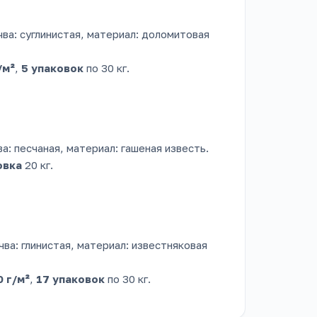
очва: суглинистая, материал: доломитовая
/м²
,
5 упаковок
по 30 кг.
ва: песчаная, материал: гашеная известь.
овка
20 кг.
очва: глинистая, материал: известняковая
0 г/м²
,
17 упаковок
по 30 кг.