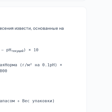
есения извести, основанные на
− pH
) × 10
текущий
аяНорма (г/м² на 0.1pH) ×
000
апасом ÷ Вес упаковки)