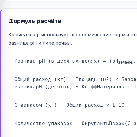
Формулы расчёта
Калькулятор использует агрономические нормы вн
разнице pH и типе почвы.
Разница pH (в десятых долях) = (pH
желаемый
Общий расход (кг) = Площадь (м²) × Базов
РазницаpH (десятых) × КоэффМатериала ÷ 1
С запасом (кг) = Общий расход × 1.10
Количество упаковок = ОкруглитьВверх(С з