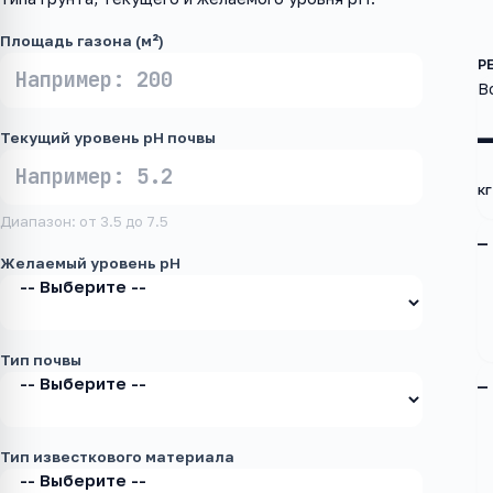
Площадь газона (м²)
В
Текущий уровень pH почвы
кг
Диапазон: от 3.5 до 7.5
—
Желаемый уровень pH
Тип почвы
—
Тип известкового материала