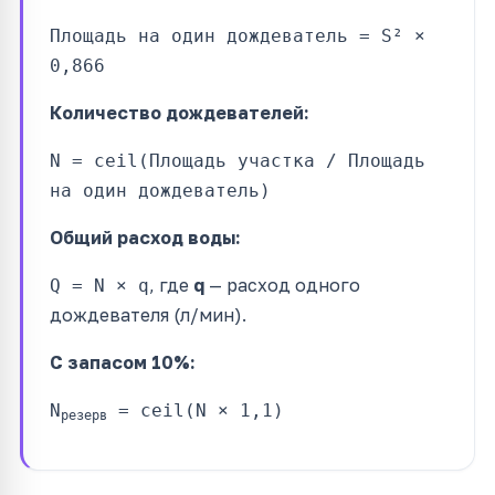
Площадь на один дождеватель = S² ×
0,866
Количество дождевателей:
N = ceil(Площадь участка / Площадь
на один дождеватель)
Общий расход воды:
, где
q
— расход одного
Q = N × q
дождевателя (л/мин).
С запасом 10%:
N
= ceil(N × 1,1)
резерв