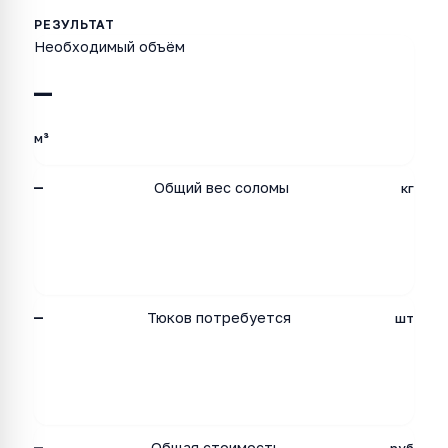
Необходимый объём
—
м³
—
Общий вес соломы
кг
—
Тюков потребуется
шт
Общая стоимость