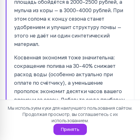
площадь обойдётся в 2000–2500 рублей, а
мульча из коры — в 3000–4000 рублей. При
этом солома к концу сезона станет
удобрением и улучшит структуру почвы —
этого не даёт ни один синтетический
материал.
Косвенная экономия тоже значительна:
сокращение полива на 30–40% снижает
расход воды (особенно актуально при
оплате по счётчику), а уменьшение
прополок экономит десятки часов вашего
времени за сезон. Добавьте сюда прибавку
урожая за счёт лучшей
Мы используем куки для наилучшего пользования сайтом.
Продолжая просмотр, вы соглашаетесь с их
влагообеспеченности — и мульчирование
использованием.
соломой становится одним из самых
Принять
выгодных приёмов в огороде.