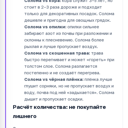
Солома vs кора:
кора служит 3–5 лет, но
стоит в 2–3 раза дороже и подходит
только для декоративных посадок. Солома
дешевле и пригодна для овощных грядок.
Солома vs опилки:
опилки сильнее
забирают азот из почвы при разложении и
склонны к плесневению. Солома более
рыхлая и лучше пропускает воздух.
Солома vs скошенная трава:
трава
быстро перегнивает и может «гореть» при
толстом слое. Солома разлагается
постепенно и не создаёт перегрева.
Солома vs чёрная плёнка:
плёнка лучше
глушит сорняки, но не пропускает воздух и
воду, почва под ней «задыхается». Солома
дышит и пропускает осадки.
Расчёт количества: не покупайте
лишнего