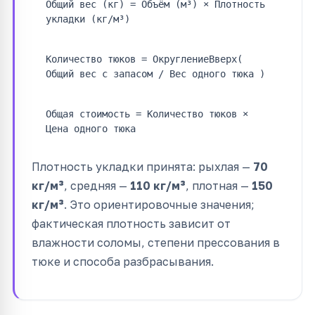
Общий вес (кг) = Объём (м³) × Плотность
укладки (кг/м³)
Количество тюков = ОкруглениеВверх(
Общий вес с запасом / Вес одного тюка )
Общая стоимость = Количество тюков ×
Цена одного тюка
Плотность укладки принята: рыхлая —
70
кг/м³
, средняя —
110 кг/м³
, плотная —
150
кг/м³
. Это ориентировочные значения;
фактическая плотность зависит от
влажности соломы, степени прессования в
тюке и способа разбрасывания.