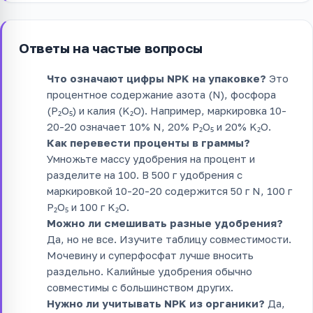
Ответы на частые вопросы
Что означают цифры NPK на упаковке?
Это
процентное содержание азота (N), фосфора
(P₂O₅) и калия (K₂O). Например, маркировка 10-
20-20 означает 10% N, 20% P₂O₅ и 20% K₂O.
Как перевести проценты в граммы?
Умножьте массу удобрения на процент и
разделите на 100. В 500 г удобрения с
маркировкой 10-20-20 содержится 50 г N, 100 г
P₂O₅ и 100 г K₂O.
Можно ли смешивать разные удобрения?
Да, но не все. Изучите таблицу совместимости.
Мочевину и суперфосфат лучше вносить
раздельно. Калийные удобрения обычно
совместимы с большинством других.
Нужно ли учитывать NPK из органики?
Да,