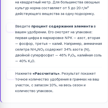
на квадратный метр. Для большинства овощных
культур норма составляет от 5 до 20 г/м²
действующего вещества за одну подкормку.
Введите
процент содержания элемента
в
3
вашем удобрении. Его смотрят на упаковке:
первая цифра в маркировке NPK — азот, вторая
— фосфор, третья — калий. Например, аммиачная
селитра NH₄NO₃ содержит 34% азота (N),
двойной суперфосфат — 46% P₂O₅, калийная соль
— 40% K₂O.
Нажмите
«Рассчитать»
. Результат покажет
4
точное количество удобрения в граммах на ваш
участок, с запасом 10%, на весь сезон и
количество упаковок.