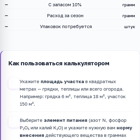
—
С запасом 10%
грамм
—
Расход за сезон
грамм
—
Упаковок потребуется
штук
Как пользоваться калькулятором
Укажите
площадь участка
в квадратных
1
метрах — грядки, теплицы или всего огорода.
Например: грядка 6 м², теплица 18 м², участок
150 м².
Выберите
элемент питания
(азот N, фосфор
2
P₂O₅ или калий K₂O) и укажите нужную вам
норму
внесения
действующего вещества в граммах