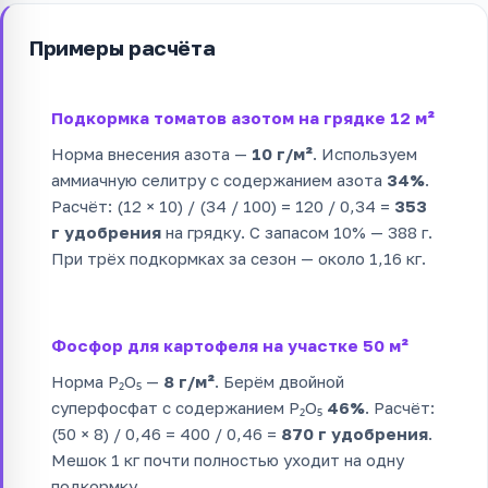
Примеры расчёта
Подкормка томатов азотом на грядке 12 м²
Норма внесения азота —
10 г/м²
. Используем
аммиачную селитру с содержанием азота
34%
.
Расчёт: (12 × 10) / (34 / 100) = 120 / 0,34 =
353
г удобрения
на грядку. С запасом 10% — 388 г.
При трёх подкормках за сезон — около 1,16 кг.
Фосфор для картофеля на участке 50 м²
Норма P₂O₅ —
8 г/м²
. Берём двойной
суперфосфат с содержанием P₂O₅
46%
. Расчёт:
(50 × 8) / 0,46 = 400 / 0,46 =
870 г удобрения
.
Мешок 1 кг почти полностью уходит на одну
подкормку.