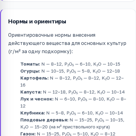
Нормы и ориентиры
Ориентировочные нормы внесения
действующего вещества для основных культур
(г/м² за одну подкормку):
Томаты:
N — 8–12, P₂O₅ — 6–10, K₂O — 10–15
Огурцы:
N — 10–15, P₂O₅ — 5–8, K₂O — 12–18
Картофель:
N — 8–12, P₂O₅ — 8–12, K₂O — 12–
16
Капуста:
N — 12–18, P₂O₅ — 8–12, K₂O — 10–14
Лук и чеснок:
N — 6–10, P₂O₅ — 8–10, K₂O — 8–
12
Клубника:
N — 5–8, P₂O₅ — 6–10, K₂O — 10–14
Плодовые деревья:
N — 15–25, P₂O₅ — 10–15,
K₂O — 15–20 (на м² приствольного круга)
Газон:
N — 15–25, P₂O₅ — 5–10, K₂O — 8–12