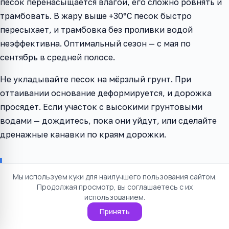
песок перенасыщается влагой, его сложно ровнять и
трамбовать. В жару выше +30°C песок быстро
пересыхает, и трамбовка без проливки водой
неэффективна. Оптимальный сезон — с мая по
сентябрь в средней полосе.
Не укладывайте песок на мёрзлый грунт. При
оттаивании основание деформируется, и дорожка
просядет. Если участок с высокими грунтовыми
водами — дождитесь, пока они уйдут, или сделайте
дренажные канавки по краям дорожки.
Эксплуатация и уход за песчаным
Мы используем куки для наилучшего пользования сайтом.
основанием
Продолжая просмотр, вы соглашаетесь с их
использованием.
Даже идеально уложенная песчаная подушка требует
Принять
внимания. Раз в 2–3 года проверяйте швы между