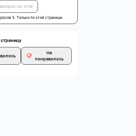
Спросить
просов:
5
. Только по этой странице.
 страницу
Не
вилось
понравилось