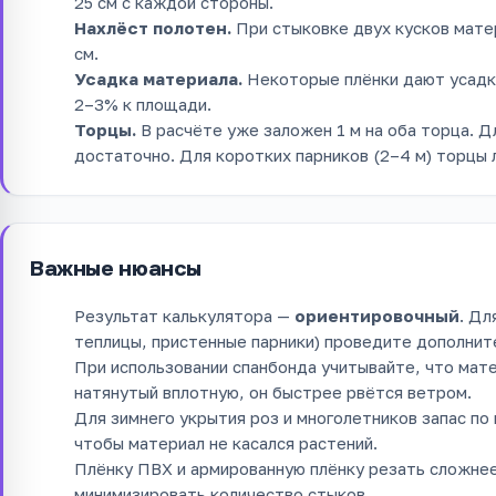
25 см с каждой стороны.
Нахлёст полотен.
При стыковке двух кусков мате
см.
Усадка материала.
Некоторые плёнки дают усадк
2–3% к площади.
Торцы.
В расчёте уже заложен 1 м на оба торца. Д
достаточно. Для коротких парников (2–4 м) торцы 
Важные нюансы
Результат калькулятора —
ориентировочный
. Дл
теплицы, пристенные парники) проведите дополнит
При использовании спанбонда учитывайте, что мат
натянутый вплотную, он быстрее рвётся ветром.
Для зимнего укрытия роз и многолетников запас по
чтобы материал не касался растений.
Плёнку ПВХ и армированную плёнку резать сложнее
минимизировать количество стыков.