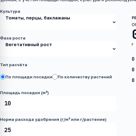
Культура
О
Фаза роста
г
0
Тип расчёта
0
По площади посадки
По количеству растений
0
Площадь посадки (м²)
Норма расхода удобрения (г/м² или г/растение)