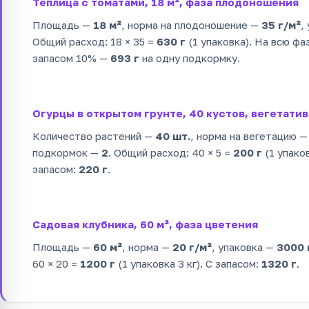
Теплица с томатами, 18 м², фаза плодоношения
Площадь —
18 м²
, норма на плодоношение —
35 г/м²
,
Общий расход: 18 × 35 =
630 г
(1 упаковка). На всю фаз
запасом 10% —
693 г
на одну подкормку.
Огурцы в открытом грунте, 40 кустов, вегетати
Количество растений —
40 шт.
, норма на вегетацию 
подкормок —
2
. Общий расход: 40 × 5 =
200 г
(1 упаков
запасом:
220 г
.
Садовая клубника, 60 м², фаза цветения
Площадь —
60 м²
, норма —
20 г/м²
, упаковка —
3000 г
60 × 20 =
1200 г
(1 упаковка 3 кг). С запасом:
1320 г
.