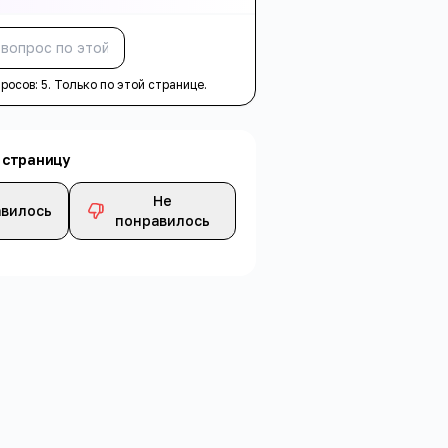
Спросить
просов:
5
. Только по этой странице.
 страницу
Не
вилось
понравилось