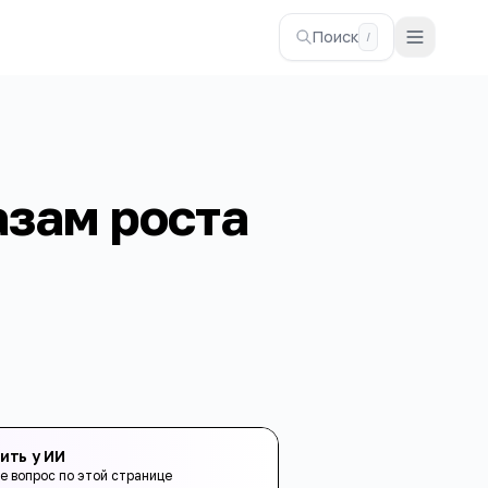
Поиск
/
азам роста
ить у ИИ
е вопрос по этой странице