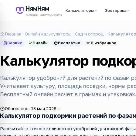
НямНям
Калькуляторы
Эзотерика
онлайн-инструменты
Главная
Онлайн калькуляторы
Сад и огород
Калькулятор
Сервис
Онлайн
Бесплатно
☆
В избранное
Калькулятор подко
Калькулятор удобрений для растений по фазам ро
Учитывает культуру, площадь посадки, нормы ра
Бесплатный онлайн расчёт в граммах и упаковках
Обновлено:
13 мая 2026 г.
Калькулятор подкормки растений по фазам
Рассчитайте точное количество удобрений для каждой фазы 
урожая, с учётом площади посадки, культуры и рекомендуем