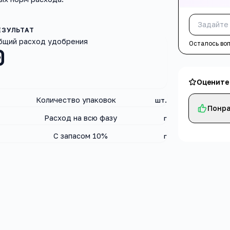
бщий расход удобрения
Осталось во
0
Оцените
Количество упаковок
шт.
Понра
Расход на всю фазу
г
С запасом 10%
г