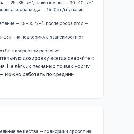
а — 25–35 г/м², налив кочана — 30–40 г/м².
вание корнеплода — 15–25 г/м², налив —
тение — 18–25 г/м², после сбора ягод —
–150 г на подкормку в зависимости от
астёт с возрастом растения.
тельную дозировку всегда сверяйте с
я. На лёгких песчаных почвах норму
 — можно работать по средним
ельные вещества — подкормки дробят на