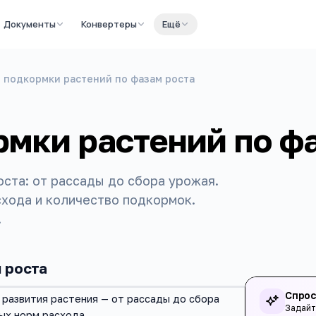
Документы
Конвертеры
Ещё
 подкормки растений по фазам роста
рмки растений по ф
ста: от рассады до сбора урожая.
схода и количество подкормок.
.
 роста
Спрос
развития растения — от рассады до сбора
Задайт
ых норм расхода.