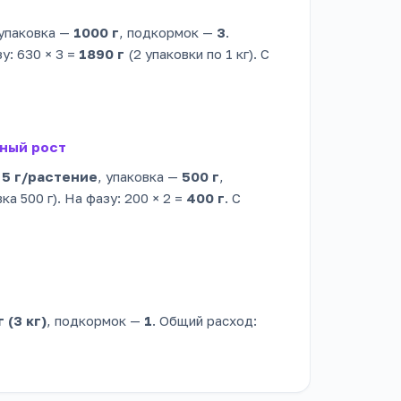
 упаковка —
1000 г
, подкормок —
3
.
у: 630 × 3 =
1890 г
(2 упаковки по 1 кг). С
вный рост
—
5 г/растение
, упаковка —
500 г
,
ка 500 г). На фазу: 200 × 2 =
400 г
. С
 (3 кг)
, подкормок —
1
. Общий расход: