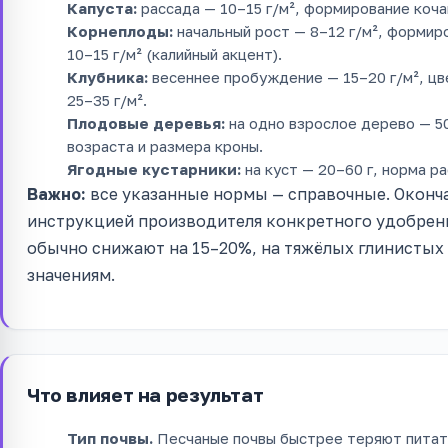
Капуста:
рассада — 10–15 г/м², формирование кочан
Корнеплоды:
начальный рост — 8–12 г/м², формиро
10–15 г/м² (калийный акцент).
Клубника:
весеннее пробуждение — 15–20 г/м², цве
25–35 г/м².
Плодовые деревья:
на одно взрослое дерево — 50
возраста и размера кроны.
Ягодные кустарники:
на куст — 20–60 г, норма р
Важно:
все указанные нормы — справочные. Оконча
инструкцией производителя конкретного удобрени
обычно снижают на 15–20%, на тяжёлых глинистых
значениям.
Что влияет на результат
Тип почвы.
Песчаные почвы быстрее теряют питат