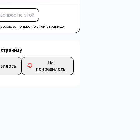
Спросить
просов:
5
. Только по этой странице.
 страницу
Не
вилось
понравилось