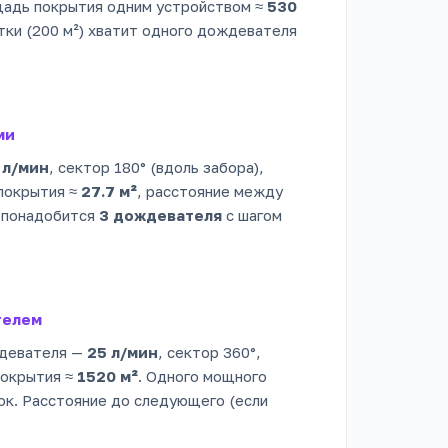
щадь покрытия одним устройством ≈
530
отки (200 м²) хватит одного дождевателя
ми
 л/мин
, сектор 180° (вдоль забора),
покрытия ≈
27.7 м²
, расстояние между
в понадобится
3 дождевателя
с шагом
телем
ждевателя —
25 л/мин
, сектор 360°,
покрытия ≈
1520 м²
. Одного мощного
ок. Расстояние до следующего (если