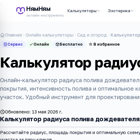
НямНям
Калькуляторы
Эзотерика
онлайн-инструменты
Главная
Онлайн калькуляторы
Сад и огород
Калькулятор
Сервис
Онлайн
Бесплатно
☆
В избранное
Калькулятор радиу
Онлайн-калькулятор радиуса полива дождевателя
покрытия, интенсивность полива и оптимальное 
участок. Удобный инструмент для проектировани
Обновлено:
13 мая 2026 г.
Калькулятор радиуса полива дождевателя
Рассчитайте радиус, площадь покрытия и оптимальную схем
участка за пару кликов.