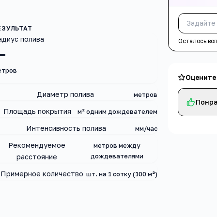
адиус полива
Осталось во
—
етров
Оцените
Диаметр полива
метров
Понра
Площадь покрытия
м² одним дождевателем
Интенсивность полива
мм/час
Рекомендуемое
метров между
дождевателями
расстояние
Примерное количество
шт. на 1 сотку (100 м²)