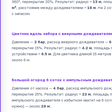
360°, перекрытие 20%. Результат: радиус ≈
13 м
, пло
м²
, расстояние между дождевателями ≈
18 м
. На 2 с
с запасом.
Цветник вдоль забора с веерными дождевателя
Давление —
2 бар
, расход веерного дождевателя —
6
перекрытие 15%. Результат: радиус ≈
4.2 м
, площадь 
устройствами ≈
6.5 м
. Для цветника длиной 15 метро
около 6 м.
Большой огород 6 соток с импульсным дождева
Давление от насоса —
4 бар
, расход импульсного до
перекрытие 25%. Результат: радиус ≈
22 м
, площадь 
импульсного дождевателя с избытком хватит на 6 сот
нужно) — около
28 м
.