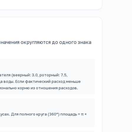
начения округляются до одного знака
еля (веерный: 3.0, роторный: 7.5,
 воды. Если фактический расход меньше
ионально корню из отношения расходов.
усах. Для полного круга (360°) площадь = π ×