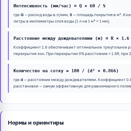
Интенсивность (мм/час) = Q × 60 / S
где
Q
— расход воды в л/мин,
S
— площадь покрытия в м². Коэ
литры в миллиметры слоя воды (1 л на 1 м² = 1 мм).
Расстояние между дождевателями (м) = R × 1.6
Коэффициент 1.6 обеспечивает оптимальное треугольное р
перекрытия зон. При перекрытии 0% расстояние ≈ 1.6R, при 2
Количество на сотку ≈ 100 / (d² × 0.866)
где
d
— расстояние между дождевателями. Коэффициент 0.86
расстановки — самую эффективную для равномерного поли
Нормы и ориентиры