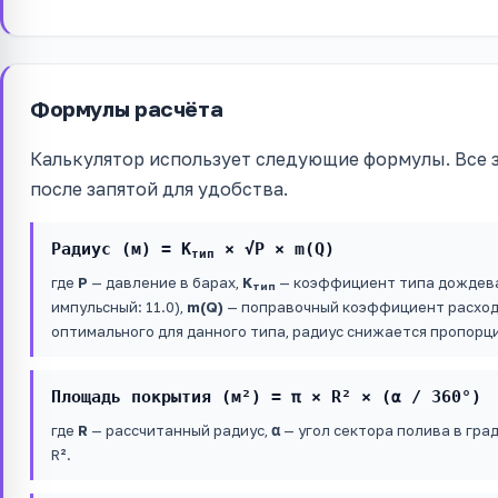
Формулы расчёта
Калькулятор использует следующие формулы. Все з
после запятой для удобства.
Радиус (м) = K
× √P × m(Q)
тип
где
P
— давление в барах,
K
— коэффициент типа дождеват
тип
импульсный: 11.0),
m(Q)
— поправочный коэффициент расхода
оптимального для данного типа, радиус снижается пропорц
Площадь покрытия (м²) = π × R² × (α / 360°)
где
R
— рассчитанный радиус,
α
— угол сектора полива в град
R².