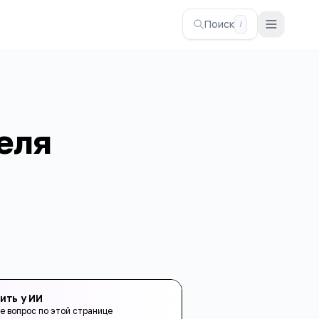
Поиск
/
еля
ить у ИИ
е вопрос по этой странице