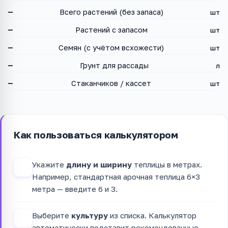
—
Всего растений (без запаса)
шт
—
Растений с запасом
шт
—
Семян (с учётом всхожести)
шт
—
Грунт для рассады
л
—
Стаканчиков / кассет
шт
Как пользоваться калькулятором
Укажите
длину и ширину
теплицы в метрах.
1
Например, стандартная арочная теплица 6×3
метра — введите 6 и 3.
Выберите
культуру
из списка. Калькулятор
2
автоматически подставит рекомендованные