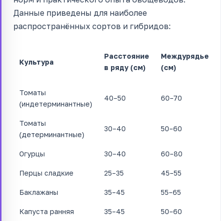
Данные приведены для наиболее
распространённых сортов и гибридов:
Расстояние
Междурядье
Культура
в ряду (см)
(см)
Томаты
40–50
60–70
(индетерминантные)
Томаты
30–40
50–60
(детерминантные)
Огурцы
30–40
60–80
Перцы сладкие
25–35
45–55
Баклажаны
35–45
55–65
Капуста ранняя
35–45
50–60