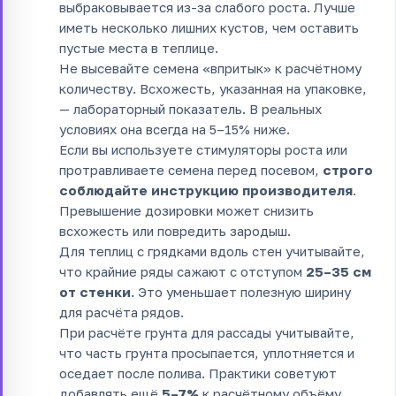
выбраковывается из-за слабого роста. Лучше
иметь несколько лишних кустов, чем оставить
пустые места в теплице.
Не высевайте семена «впритык» к расчётному
количеству. Всхожесть, указанная на упаковке,
— лабораторный показатель. В реальных
условиях она всегда на 5–15% ниже.
Если вы используете стимуляторы роста или
протравливаете семена перед посевом,
строго
соблюдайте инструкцию производителя
.
Превышение дозировки может снизить
всхожесть или повредить зародыш.
Для теплиц с грядками вдоль стен учитывайте,
что крайние ряды сажают с отступом
25–35 см
от стенки
. Это уменьшает полезную ширину
для расчёта рядов.
При расчёте грунта для рассады учитывайте,
что часть грунта просыпается, уплотняется и
оседает после полива. Практики советуют
добавлять ещё
5–7%
к расчётному объёму.