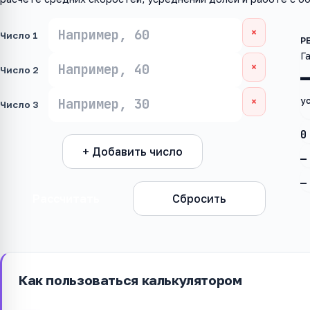
×
Число 1
Г
×
Число 2
ус
×
Число 3
0
+ Добавить число
—
—
Рассчитать
Сбросить
Как пользоваться калькулятором