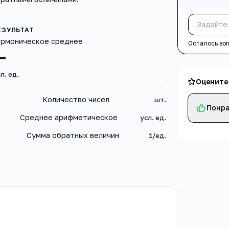
армоническое среднее
Осталось во
—
л. ед.
Оцените
Количество чисел
шт.
Понра
Среднее арифметическое
усл. ед.
Сумма обратных величин
1/ед.