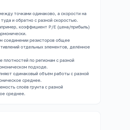
между точками одинаково, а скорости на
 туда и обратно с разной скоростью.
пример, коэффициент P/E (цена/прибыль)
армонически.
м соединении резисторов общее
отивлений отдельных элементов, делённое
 плотностей по регионам с разной
армоническом подходе.
лняют одинаковый объём работы с разной
оническое среднее.
емость слоёв грунта с разной
ое среднее.