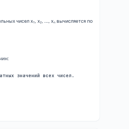
ьных чисел x₁, x₂, …, xₙ вычисляется по
чин:
атных значений всех чисел.