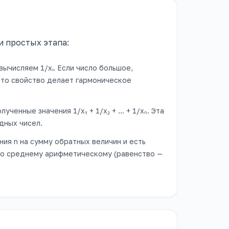
и простых этапа:
вычисляем 1/xᵢ. Если число большое,
это свойство делает гармоническое
ученные значения 1/x₁ + 1/x₂ + … + 1/xₙ. Эта
дных чисел.
ия n на сумму обратных величин и есть
но среднему арифметическому (равенство —