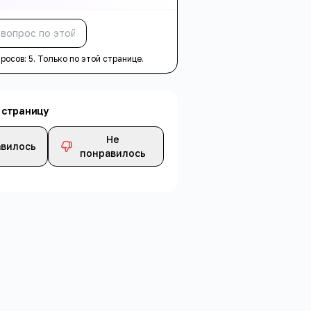
Спросить
просов:
5
. Только по этой странице.
 страницу
Не
вилось
понравилось