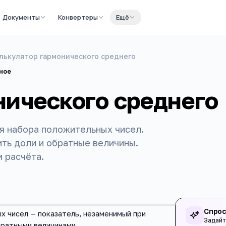
Документы
Конвертеры
Ещё
лькулятор гармонического среднего
ное
нического среднего
я набора положительных чисел.
ть доли и обратные величины.
 расчёта.
Спрос
х чисел — показатель, незаменимый при
Задайт
братными величинами.