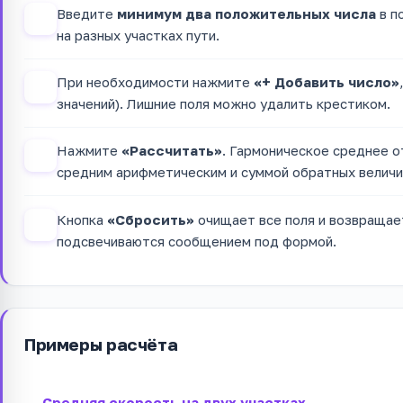
Введите
минимум два положительных числа
в п
1
на разных участках пути.
При необходимости нажмите
«+ Добавить число»
2
значений). Лишние поля можно удалить крестиком.
Нажмите
«Рассчитать»
. Гармоническое среднее о
3
средним арифметическим и суммой обратных величи
Кнопка
«Сбросить»
очищает все поля и возвращает
4
подсвечиваются сообщением под формой.
Примеры расчёта
Средняя скорость на двух участках