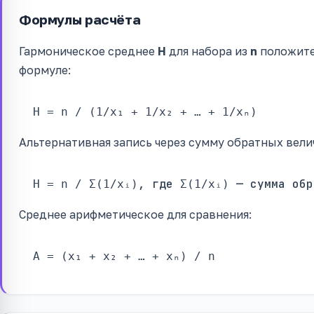
Формулы расчёта
Гармоническое среднее
H
для набора из
n
положител
формуле:
H = n / (1/x₁ + 1/x₂ + … + 1/xₙ)
Альтернативная запись через сумму обратных вели
, где
— сумма обр
H = n / Σ(1/xᵢ)
Σ(1/xᵢ)
Среднее арифметическое для сравнения:
A = (x₁ + x₂ + … + xₙ) / n