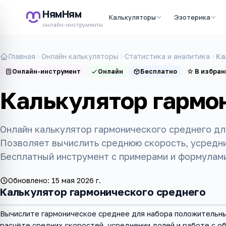
НямНям
Калькуляторы
Эзотерика
онлайн-инструменты
Главная
Онлайн калькуляторы
Статистика и аналитика
Ка
Онлайн-инструмент
Онлайн
Бесплатно
☆
В избран
Калькулятор гармо
Онлайн калькулятор гармонического среднего дл
Позволяет вычислить среднюю скорость, усредни
Бесплатный инструмент с примерами и формулами
Обновлено:
15 мая 2026 г.
Калькулятор гармонического среднего
Вычислите гармоническое среднее для набора положительны
расчёте средних скоростей, усреднении долей и работе с о