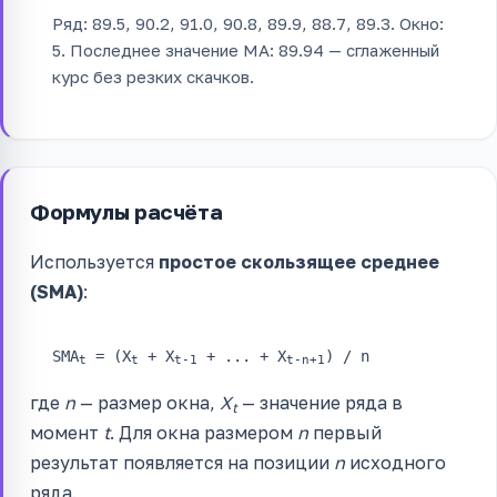
Ряд: 89.5, 90.2, 91.0, 90.8, 89.9, 88.7, 89.3. Окно:
5. Последнее значение MA: 89.94 — сглаженный
курс без резких скачков.
Формулы расчёта
Используется
простое скользящее среднее
(SMA)
:
SMA
= (X
+ X
+ ... + X
) / n
t
t
t-1
t-n+1
где
n
— размер окна,
X
— значение ряда в
t
момент
t
. Для окна размером
n
первый
результат появляется на позиции
n
исходного
ряда.