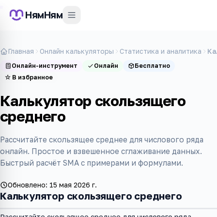
НямНям
Главная
Онлайн калькуляторы
Статистика и аналитика
Ка
Онлайн-инструмент
Онлайн
Бесплатно
☆
В избранное
Калькулятор скользящего
среднего
Рассчитайте скользящее среднее для числового ряда
онлайн. Простое и взвешенное сглаживание данных.
Быстрый расчёт SMA с примерами и формулами.
Обновлено:
15 мая 2026 г.
Калькулятор скользящего среднего
Рассчитайте скользящее среднее для числового ряда —