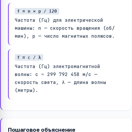
f = n × p / 120
Частота (Гц) для электрической
машины: n — скорость вращения (об/
мин), p — число магнитных полюсов.
f = c / λ
Частота (Гц) электромагнитной
волны: c ≈ 299 792 458 м/с —
скорость света, λ — длина волны
(метры).
Пошаговое объяснение