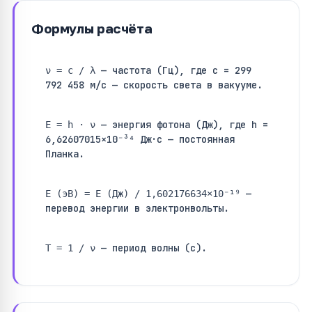
Формулы расчёта
— частота (Гц), где c = 299
ν = c / λ
792 458 м/с — скорость света в вакууме.
— энергия фотона (Дж), где h =
E = h · ν
6,62607015×10⁻³⁴ Дж·с — постоянная
Планка.
—
E (эВ) = E (Дж) / 1,602176634×10⁻¹⁹
перевод энергии в электронвольты.
— период волны (с).
T = 1 / ν