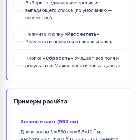
Выберите единицу измерения из
2
выпадающего списка (по умолчанию —
нанометры).
Нажмите кнопку
«Рассчитать»
.
3
Результаты появятся в панели справа.
Кнопка
«Сбросить»
очищает все поля и
4
результаты. Можно ввести новые данные.
Примеры расчёта
Зелёный свет (550 нм)
Длина волны λ = 550 нм = 5,5×10⁻⁷ м.
Частота ν ≈ 5,45×10¹⁴ Гц (545 ТГц). Энергия