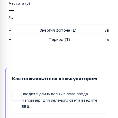
Частота (ν)
—
Гц
—
Энергия фотона (E)
эВ
—
Период (T)
с
—
Как пользоваться калькулятором
Введите длину волны в поле ввода.
1
Например, для зелёного света введите
550
.