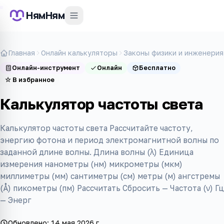
НямНям
Главная
Онлайн калькуляторы
Законы физики и инженерия
Онлайн-инструмент
Онлайн
Бесплатно
☆
В избранное
Калькулятор частоты света
Калькулятор частоты света Рассчитайте частоту,
энергию фотона и период электромагнитной волны по
заданной длине волны. Длина волны (λ) Единица
измерения нанометры (нм) микрометры (мкм)
миллиметры (мм) сантиметры (см) метры (м) ангстремы
(Å) пикометры (пм) Рассчитать Сбросить — Частота (ν) Гц
— Энерг
Обновлено:
14 мая 2026 г.