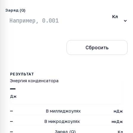
Заряд (Q)
Рассчитать
Сбросить
Энергия конденсатора
—
Дж
—
В миллиджоулях
мДж
—
В микроджоулях
мкДж
—
Заряд (Q)
Кл