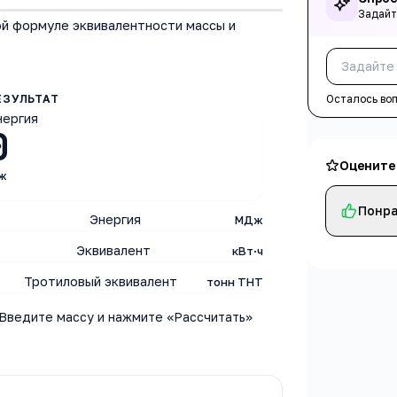
Задайт
ой формуле эквивалентности массы и
Осталось во
нергия
0
Оцените
ж
Понра
Энергия
МДж
Эквивалент
кВт·ч
Тротиловый эквивалент
тонн ТНТ
Введите массу и нажмите «Рассчитать»