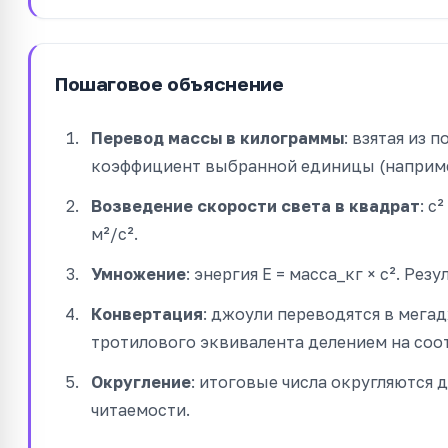
Пошаговое объяснение
Перевод массы в килограммы
: взятая из 
коэффициент выбранной единицы (например, 1
Возведение скорости света в квадрат
: c
м²/с².
Умножение
: энергия E = масса_кг × c². Рез
Конвертация
: джоули переводятся в мега
тротилового эквивалента делением на со
Округление
: итоговые числа округляются д
читаемости.