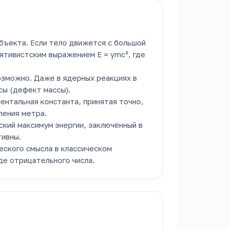
бъекта. Если тело движется с большой
лятивистским выражением E = γmc², где
озможно. Даже в ядерных реакциях в
сы (дефект массы).
нтальная константа, принятая точно,
ления метра.
кий максимум энергии, заключённый в
тивны.
еского смысла в классическом
де отрицательного числа.