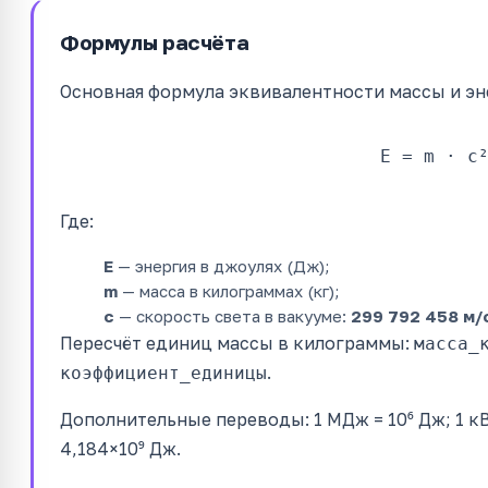
Формулы расчёта
Основная формула эквивалентности массы и эн
E = m · c
Где:
E
— энергия в джоулях (Дж);
m
— масса в килограммах (кг);
c
— скорость света в вакууме:
299 792 458 м/
Пересчёт единиц массы в килограммы:
масса_
.
коэффициент_единицы
Дополнительные переводы: 1 МДж = 10⁶ Дж; 1 кВт
4,184×10⁹ Дж.