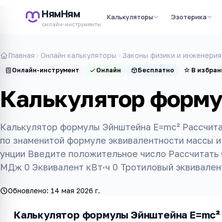
НямНям
Калькуляторы
Эзотерика
онлайн-инструменты
Главная
Онлайн калькуляторы
Законы физики и инженерия
Онлайн-инструмент
Онлайн
Бесплатно
☆
В избран
Калькулятор форму
Калькулятор формулы Эйнштейна E=mc² Рассчитай
по знаменитой формуле эквивалентности массы и э
унции Введите положительное число Рассчитать 
МДж 0 Эквивалент кВт·ч 0 Тротиловый эквивален
Обновлено:
14 мая 2026 г.
Калькулятор формулы Эйнштейна E=mc²