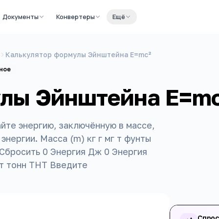
Документы
Конвертеры
Ещё
Калькулятор формулы Эйнштейна E=mc²
ное
лы Эйнштейна E=mc
те энергию, заключённую в массе,
нергии. Масса (m) кг г мг т фунты
Сбросить 0 Энергия Дж 0 Энергия
т тонн ТНТ Введите
Спрос