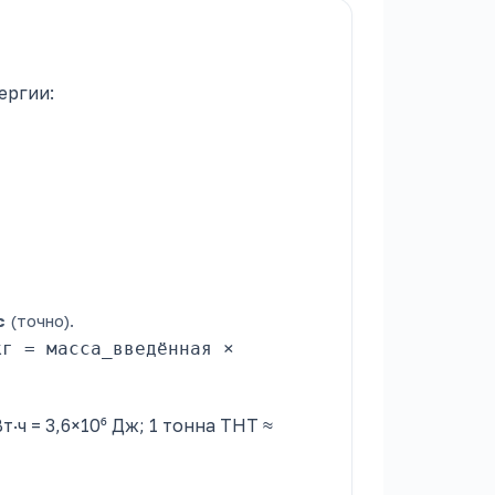
ергии:
²
с
(точно).
кг = масса_введённая ×
·ч = 3,6×10⁶ Дж; 1 тонна ТНТ ≈