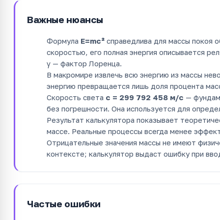
Важные нюансы
Формула
E=mc²
справедлива для массы покоя о
скоростью, его полная энергия описывается ре
γ — фактор Лоренца.
В макромире извлечь всю энергию из массы нев
энергию превращается лишь доля процента мас
Скорость света
c = 299 792 458 м/с
— фундаме
без погрешности. Она используется для опреде
Результат калькулятора показывает теоретичес
массе. Реальные процессы всегда менее эффек
Отрицательные значения массы не имеют физич
контексте; калькулятор выдаст ошибку при вво
Частые ошибки