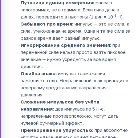
Путаница единиц измерения:
масса в
килограммах, не в граммах. Если сила дана в
динах, переведите в ньютоны (1 дин = 10⁻⁵ Н).
Забывают про время:
импульс — это не сила, а
сила, умноженная на время. Одна и та же сила за
разное время даёт разный импульс.
Игнорирование среднего значения:
при
переменной силе нельзя просто взять пиковое
значение — нужно усреднять за всё время
действия.
Ошибка знака:
импульс торможения
замедляет тело. Неправильный знак приводит к
неверному предсказанию направления
движения.
Сложение импульсов без учёта
направления:
два импульса по 5 Н·с,
направленные противоположно, могут дать
нулевой суммарный эффект.
Пренебрежение упругостью:
при абсолютно
упругом ударе импульс может быть вдвое