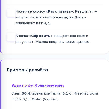
Нажмите кнопку
«Рассчитать»
. Результат —
3
импульс силы в ньютон-секундах (Н·с) и
эквивалент в кг·м/с.
Кнопка
«Сбросить»
очищает все поля и
4
результат. Можно вводить новые данные.
Примеры расчёта
Удар по футбольному мячу
Сила:
50 Н
, время контакта:
0,1 с
. Импульс силы
= 50 × 0,1 =
5 Н·с
(5 кг·м/с).