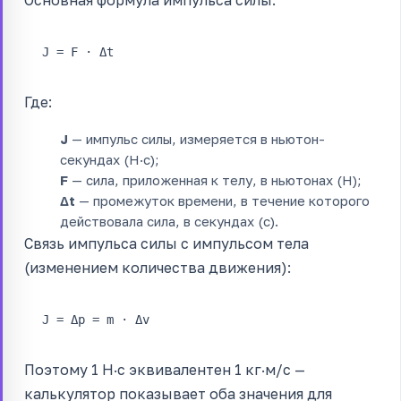
J = F · Δt
Где:
J
— импульс силы, измеряется в ньютон-
секундах (Н·с);
F
— сила, приложенная к телу, в ньютонах (Н);
Δt
— промежуток времени, в течение которого
действовала сила, в секундах (с).
Связь импульса силы с импульсом тела
(изменением количества движения):
J = Δp = m · Δv
Поэтому 1 Н·с эквивалентен 1 кг·м/с —
калькулятор показывает оба значения для