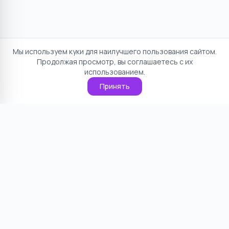
Мы используем куки для наилучшего пользования сайтом.
Продолжая просмотр, вы соглашаетесь с их
использованием.
Принять
Отказ от ответственности
Политика конфиденциальности
Пользовательское соглашение
О проекте
Cookie
Контакты
©
2026
НямНям. Все права защищены.