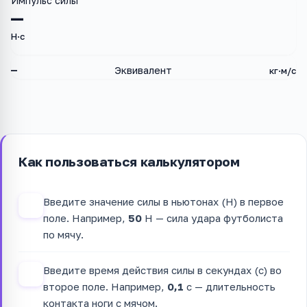
Импульс силы
—
Н·с
—
Эквивалент
кг·м/с
Как пользоваться калькулятором
Введите значение силы в ньютонах (Н) в первое
1
поле. Например,
50
Н — сила удара футболиста
по мячу.
Введите время действия силы в секундах (с) во
2
второе поле. Например,
0,1
с — длительность
контакта ноги с мячом.