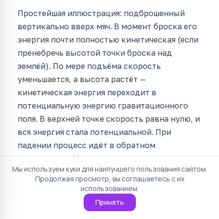
Простейшая иллюстрация: подброшенный
вертикально вверх мяч. В момент броска его
энергия почти полностью кинетическая (если
пренебречь высотой точки броска над
землёй). По мере подъёма скорость
уменьшается, а высота растёт —
кинетическая энергия переходит в
потенциальную энергию гравитационного
поля. В верхней точке скорость равна нулю, и
вся энергия стала потенциальной. При
падении процесс идёт в обратном
направлении. Наш калькулятор энергии
Мы используем куки для наилучшего пользования сайтом.
помогает определить кинетическую
Продолжая просмотр, вы соглашаетесь с их
составляющую этого вечного танца
использованием.
превращений.
Принять