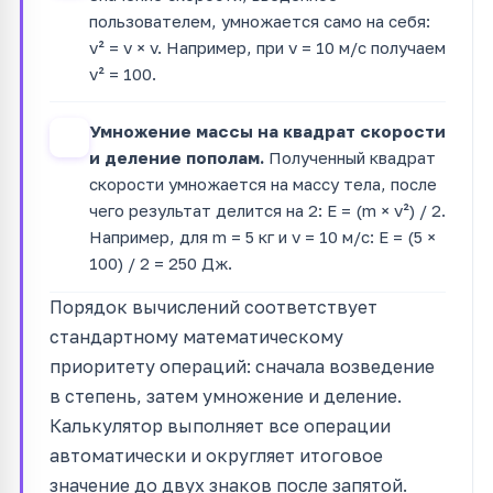
пользователем, умножается само на себя:
v² = v × v. Например, при v = 10 м/с получаем
v² = 100.
Умножение массы на квадрат скорости
2
и деление пополам.
Полученный квадрат
скорости умножается на массу тела, после
чего результат делится на 2: E = (m × v²) / 2.
Например, для m = 5 кг и v = 10 м/с: E = (5 ×
100) / 2 = 250 Дж.
Порядок вычислений соответствует
стандартному математическому
приоритету операций: сначала возведение
в степень, затем умножение и деление.
Калькулятор выполняет все операции
автоматически и округляет итоговое
значение до двух знаков после запятой.