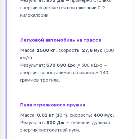
Результат:
875 Дж
— примерно столько
энергии выделяется при сжигании 0,2
килокалории.
Легковой автомобиль на трассе
Масса:
1500 кг
, скорость:
27,8 м/с
(100
км/ч).
Результат:
579 630 Дж
(≈ 580 кДж) —
энергия, сопоставимая со взрывом 140
граммов тротила.
Пуля стрелкового оружия
Масса:
0,01 кг
(10 г), скорость:
400 м/с
.
Результат:
800 Дж
— типичная дульная
энергия пистолетной пули.