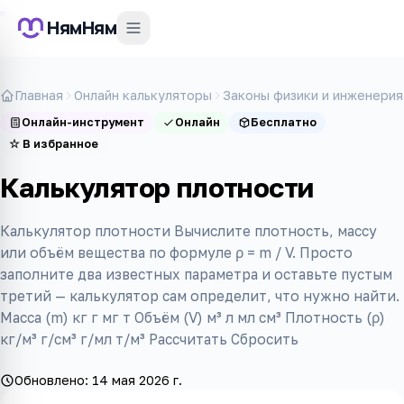
НямНям
Главная
Онлайн калькуляторы
Законы физики и инженерия
Онлайн-инструмент
Онлайн
Бесплатно
☆
В избранное
Калькулятор плотности
Калькулятор плотности Вычислите плотность, массу
или объём вещества по формуле ρ = m / V. Просто
заполните два известных параметра и оставьте пустым
третий — калькулятор сам определит, что нужно найти.
Масса (m) кг г мг т Объём (V) м³ л мл см³ Плотность (ρ)
кг/м³ г/см³ г/мл т/м³ Рассчитать Сбросить
Обновлено:
14 мая 2026 г.