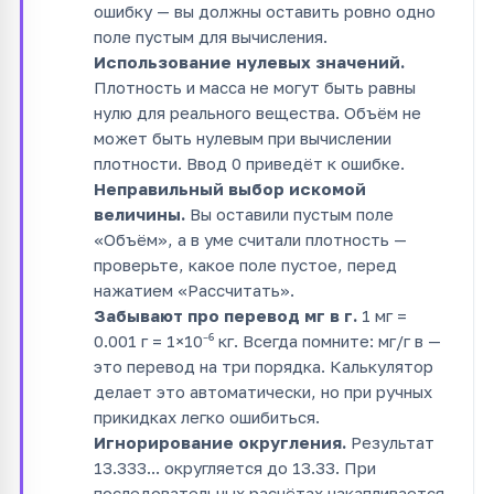
ошибку — вы должны оставить ровно одно
поле пустым для вычисления.
Использование нулевых значений.
Плотность и масса не могут быть равны
нулю для реального вещества. Объём не
может быть нулевым при вычислении
плотности. Ввод 0 приведёт к ошибке.
Неправильный выбор искомой
величины.
Вы оставили пустым поле
«Объём», а в уме считали плотность —
проверьте, какое поле пустое, перед
нажатием «Рассчитать».
Забывают про перевод мг в г.
1 мг =
0.001 г = 1×10⁻⁶ кг. Всегда помните: мг/г в —
это перевод на три порядка. Калькулятор
делает это автоматически, но при ручных
прикидках легко ошибиться.
Игнорирование округления.
Результат
13.333... округляется до 13.33. При
последовательных расчётах накапливается