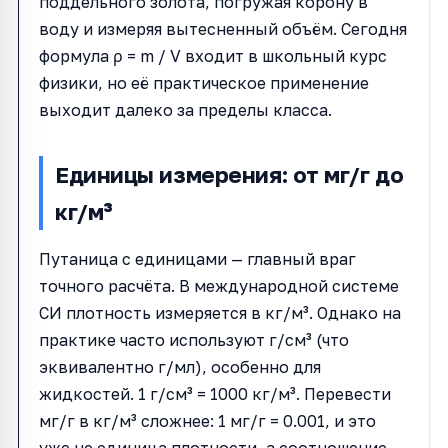
поддельного золота, погружая корону в
воду и измеряя вытесненный объём. Сегодня
формула ρ = m / V входит в школьный курс
физики, но её практическое применение
выходит далеко за пределы класса.
Единицы измерения: от мг/г до
кг/м³
Путаница с единицами — главный враг
точного расчёта. В международной системе
СИ плотность измеряется в кг/м³. Однако на
практике часто используют г/см³ (что
эквивалентно г/мл), особенно для
жидкостей. 1 г/см³ = 1000 кг/м³. Перевести
мг/г в кг/м³ сложнее: 1 мг/г = 0.001, и это
уже не единица плотности, а соотношение