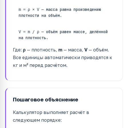
— масса равна произведению
m = ρ × V
плотности на объём.
— объём равен массе, делённой
V = m / ρ
на плотность.
Где:
ρ
— плотность,
m
— масса,
V
— объём.
Все единицы автоматически приводятся к
кг и м³ перед расчётом.
Пошаговое объяснение
Калькулятор выполняет расчёт в
следующем порядке: