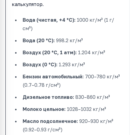
калькулятор.
Вода (чистая, +4 °C):
1000 кг/м³ (1 г/
см³)
Вода (20 °C):
998.2 кг/м³
Воздух (20 °C, 1 атм):
1.204 кг/м³
Воздух (0 °C):
1.293 кг/м³
Бензин автомобильный:
700–780 кг/м³
(0.7–0.78 г/см³)
Дизельное топливо:
830–860 кг/м³
Молоко цельное:
1028–1032 кг/м³
Масло подсолнечное:
920–930 кг/м³
(0.92–0.93 г/см³)