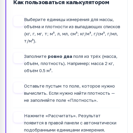
Как пользоваться калькулятором
Выберите единицы измерения для массы,
1
объёма и плотности из выпадающих списков
(кг, г, мг, т; м³, л, мл, см³; кг/м³, г/см³, г/мл,
т/м³).
Заполните
ровно два
поля из трёх (масса,
2
объём, плотность). Например: масса 2 кг,
объём 0.5 м³.
Оставьте пустым то поле, которое нужно
3
вычислить. Если нужно найти плотность —
не заполняйте поле «Плотность».
Нажмите «Рассчитать». Результат
4
появится в правой панели с автоматически
подобранными единицами измерения.