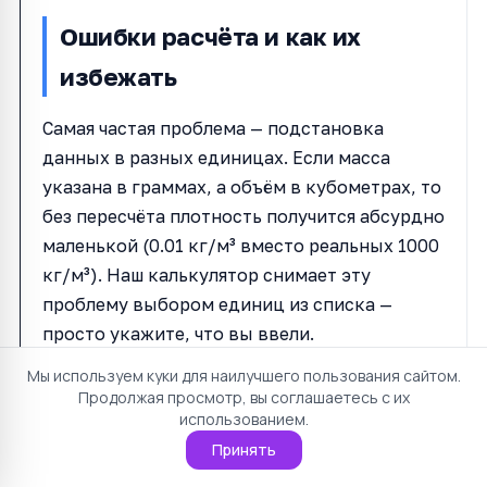
Ошибки расчёта и как их
избежать
Самая частая проблема — подстановка
данных в разных единицах. Если масса
указана в граммах, а объём в кубометрах, то
без пересчёта плотность получится абсурдно
маленькой (0.01 кг/м³ вместо реальных 1000
кг/м³). Наш калькулятор снимает эту
проблему выбором единиц из списка —
просто укажите, что вы ввели.
Мы используем куки для наилучшего пользования сайтом.
Ещё одна ловушка — использование объёма
Продолжая просмотр, вы соглашаетесь с их
ёмкости вместо объёма самого вещества.
использованием.
Если в 10-литровом ведре 8 кг песка, объём
Принять
песка не 10 литров, так как между