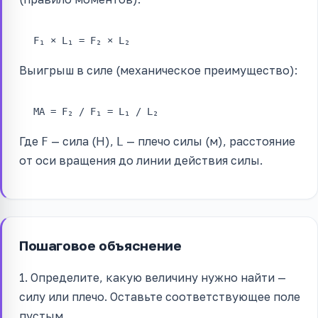
F₁ × L₁ = F₂ × L₂
Выигрыш в силе (механическое преимущество):
MA = F₂ / F₁ = L₁ / L₂
Где
— сила (Н),
— плечо силы (м), расстояние
F
L
от оси вращения до линии действия силы.
Пошаговое объяснение
1. Определите, какую величину нужно найти —
силу или плечо. Оставьте соответствующее поле
пустым.