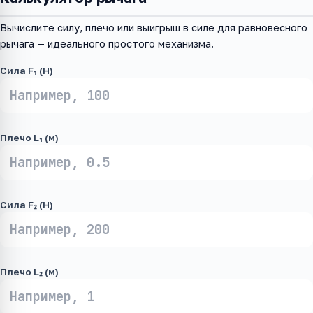
Вычислите силу, плечо или выигрыш в силе для равновесного
рычага — идеального простого механизма.
Сила F₁ (Н)
Плечо L₁ (м)
Сила F₂ (Н)
Плечо L₂ (м)