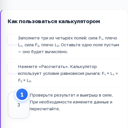
Как пользоваться калькулятором
Заполните три из четырёх полей: сила F₁, плечо
1
L₁, сила F₂, плечо L₂. Оставьте одно поле пустым
— оно будет вычислено.
Нажмите «Рассчитать». Калькулятор
2
использует условие равновесия рычага: F₁ × L₁ =
F₂ × L₂.
Проверьте результат и выигрыш в силе.
При необходимости измените данные и
3
пересчитайте.