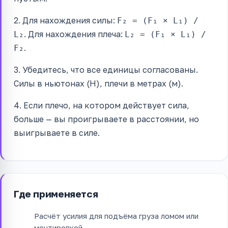
2. Для нахождения силы:
F₂ = (F₁ × L₁) /
. Для нахождения плеча:
L₂
L₂ = (F₁ × L₁) /
.
F₂
3. Убедитесь, что все единицы согласованы.
Силы в ньютонах (Н), плечи в метрах (м).
4. Если плечо, на котором действует сила,
больше — вы проигрываете в расстоянии, но
выигрываете в силе.
Где применяется
Расчёт усилия для подъёма груза ломом или
монтировкой.