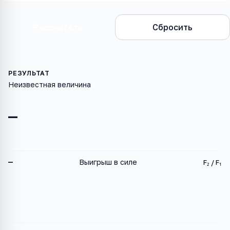
Рассчитать
Сбросить
Неизвестная величина
—
—
Выигрыш в силе
F₂ / F₁