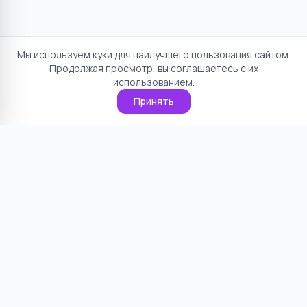
Мы используем куки для наилучшего пользования сайтом.
Продолжая просмотр, вы соглашаетесь с их
использованием.
Принять
Отказ от ответственности
Политика конфиденциальности
Пользовательское соглашение
О проекте
Cookie
Контакты
©
2026
НямНям. Все права защищены.