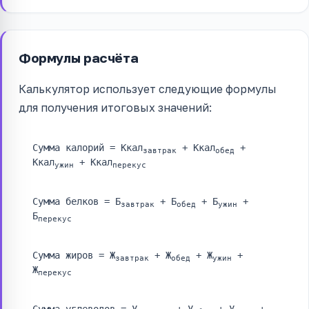
Формулы расчёта
Калькулятор использует следующие формулы
для получения итоговых значений:
Сумма калорий = Ккал
+ Ккал
+
завтрак
обед
Ккал
+ Ккал
ужин
перекус
Сумма белков = Б
+ Б
+ Б
+
завтрак
обед
ужин
Б
перекус
Сумма жиров = Ж
+ Ж
+ Ж
+
завтрак
обед
ужин
Ж
перекус