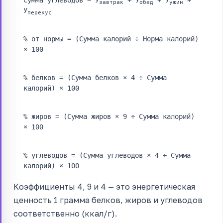
Сумма углеводов = У
+ У
+ У
+
завтрак
обед
ужин
У
перекус
% от нормы = (Сумма калорий ÷ Норма калорий)
× 100
% белков = (Сумма белков × 4 ÷ Сумма
калорий) × 100
% жиров = (Сумма жиров × 9 ÷ Сумма калорий)
× 100
% углеводов = (Сумма углеводов × 4 ÷ Сумма
калорий) × 100
Коэффициенты 4, 9 и 4 — это энергетическая
ценность 1 грамма белков, жиров и углеводов
соответственно (ккал/г).