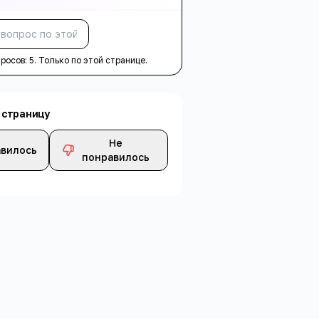
Спросить
просов:
5
. Только по этой странице.
 страницу
Не
вилось
понравилось