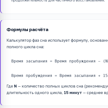
продолжительность для частичного восстановления.
Формулы расчёта
Калькулятор фаз сна использует формулу, основа
полного цикла сна:
Время засыпания = Время пробуждения − (N
Время пробуждения = Время засыпания + 15
Где
N
— количество полных циклов сна (рекомендует
длительность одного цикла,
15 минут
— среднее вр