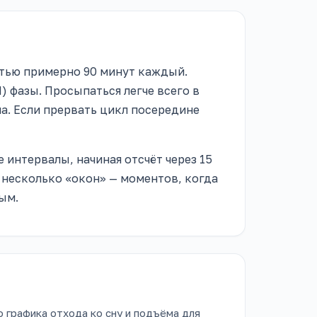
тью примерно 90 минут каждый.
 фазы. Просыпаться легче всего в
на. Если прервать цикл посередине
 интервалы, начиная отсчёт через 15
 несколько «окон» — моментов, когда
ым.
 графика отхода ко сну и подъёма для