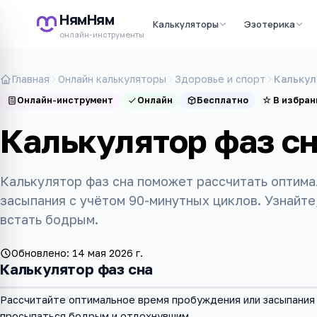
НямНям
Калькуляторы
Эзотерика
онлайн-инструменты
Главная
Онлайн калькуляторы
Здоровье и спорт
Калькул
Онлайн-инструмент
Онлайн
Бесплатно
☆
В избран
Калькулятор фаз с
Калькулятор фаз сна поможет рассчитать оптим
засыпания с учётом 90-минутных циклов. Узнайте,
встать бодрым.
Обновлено:
14 мая 2026 г.
Калькулятор фаз сна
Рассчитайте оптимальное время пробуждения или засыпания 
просыпаться бодрым и отдохнувшим.