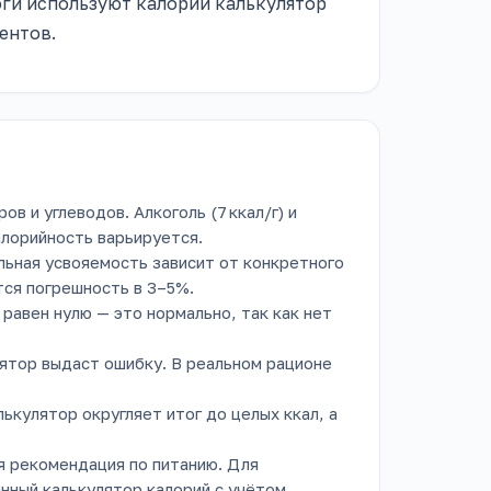
ги используют калорий калькулятор
ентов.
в и углеводов. Алкоголь (7 ккал/г) и
алорийность варьируется.
ьная усвояемость зависит от конкретного
ся погрешность в 3–5%.
равен нулю — это нормально, так как нет
ятор выдаст ошибку. В реальном рационе
лькулятор округляет итог до целых ккал, а
я рекомендация по питанию. Для
нный калькулятор калорий с учётом