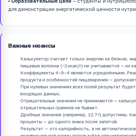
▪️
Образовательные цели
— студенты и нутрициоло
для демонстрации энергетической ценности нутри
Важные нюансы
Калькулятор считает только энергию из белков, жиро
пищевые волокна (~2 ккал/г) не учитываются — их к
Коэффициенты 4–9–4 являются усреднёнными. Реал
продукта и особенностей пищеварения — допускает
При нулевых значениях всех полей результат будет 
входящих данных.
Отрицательные значения не принимаются — калькул
отрицательных граммов не бывает.
Дробные значения (например, 12.7 г) допустимы. Ка
проценты — до одного знака после запятой.
Результат — это калорийность, а не автоматическа
индивидуальной нормы используйте специализирова