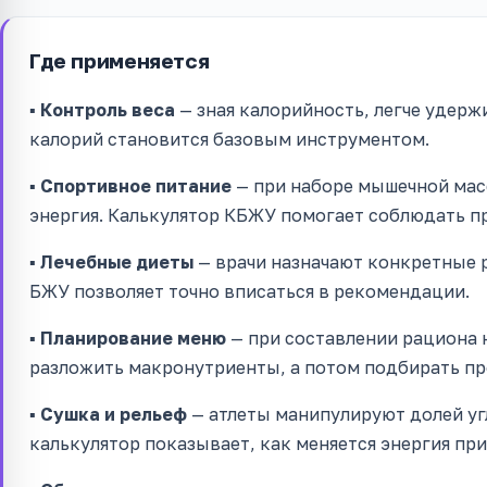
Где применяется
▪️
Контроль веса
— зная калорийность, легче удерж
калорий становится базовым инструментом.
▪️
Спортивное питание
— при наборе мышечной масс
энергия. Калькулятор КБЖУ помогает соблюдать п
▪️
Лечебные диеты
— врачи назначают конкретные р
БЖУ позволяет точно вписаться в рекомендации.
▪️
Планирование меню
— при составлении рациона 
разложить макронутриенты, а потом подбирать п
▪️
Сушка и рельеф
— атлеты манипулируют долей уг
калькулятор показывает, как меняется энергия при