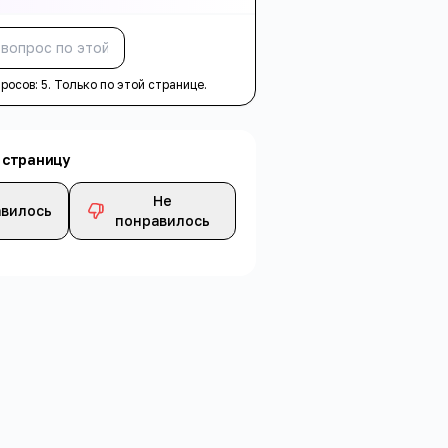
Спросить
просов:
5
. Только по этой странице.
 страницу
Не
вилось
понравилось