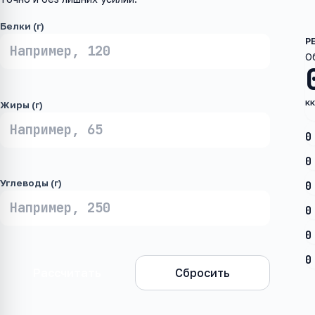
Белки (г)
О
к
Жиры (г)
0
0
Углеводы (г)
0
0
0
0
Рассчитать
Сбросить