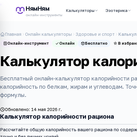
НямНям
Калькуляторы
Эзотерика
онлайн-инструменты
Главная
Онлайн калькуляторы
Здоровье и спорт
Калькул
Онлайн-инструмент
Онлайн
Бесплатно
☆
В избран
Калькулятор калор
Бесплатный онлайн-калькулятор калорийности р
калорийность по белкам, жирам и углеводам. То
формулы.
Обновлено:
14 мая 2026 г.
Калькулятор калорийности рациона
Рассчитайте общую калорийность вашего рациона по содержа
точно и без лишних усилий.