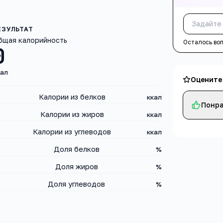
бщая калорийность
Осталось во
0
кал
Оцените
Калории из белков
ккал
Понра
Калории из жиров
ккал
Калории из углеводов
ккал
Доля белков
%
Доля жиров
%
Доля углеводов
%