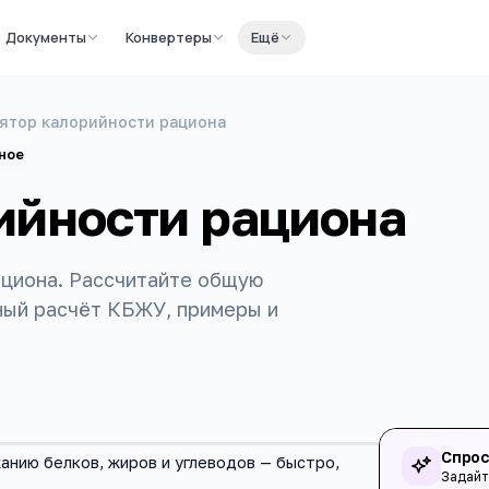
Документы
Конвертеры
Ещё
ятор калорийности рациона
ное
ийности рациона
ациона. Рассчитайте общую
чный расчёт КБЖУ, примеры и
Спрос
нию белков, жиров и углеводов — быстро,
Задайт