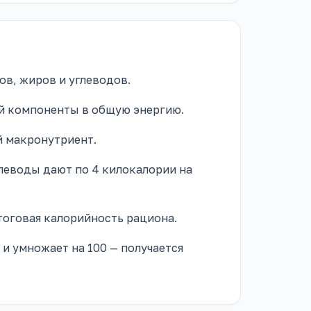
ов, жиров и углеводов.
вой компоненты в общую энергию.
й макронутриент.
углеводы дают по 4 килокалории на
итоговая калорийность рациона.
 и умножает на 100 — получается