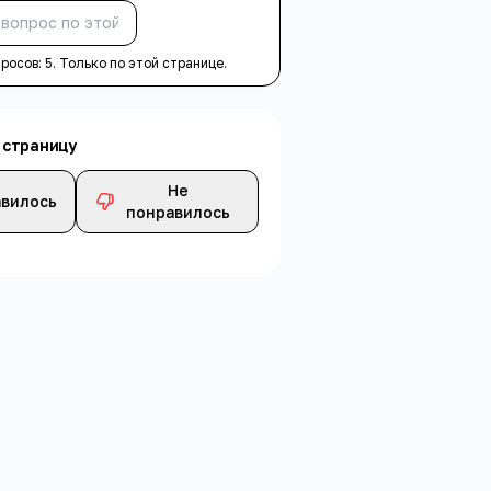
Спросить
просов:
5
. Только по этой странице.
 страницу
Не
вилось
понравилось