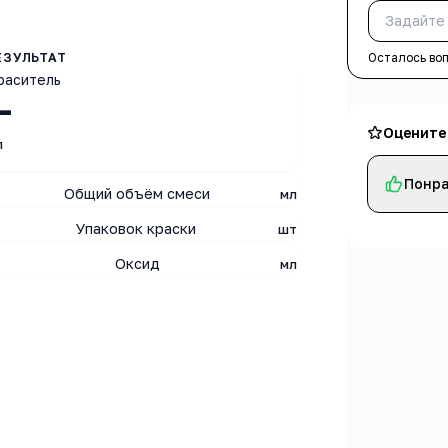
Осталось во
раситель
—
Оцените
л
Понра
Общий объём смеси
мл
Упаковок краски
шт
Оксид
мл