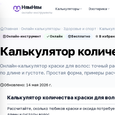
НямНям
Калькуляторы
Эзотерика
онлайн-инструменты
Главная
Онлайн калькуляторы
Здоровье и спорт
Калькул
Онлайн-инструмент
Онлайн
Бесплатно
☆
В избран
Калькулятор количе
Онлайн-калькулятор краски для волос: точный ра
по длине и густоте. Простая форма, примеры рас
Обновлено:
14 мая 2026 г.
Калькулятор количества краски для вол
Рассчитайте, сколько тюбиков краски и оксида потребуе
длины и густоты волос.