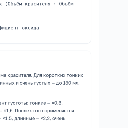
х (Объём красителя ÷ Объём
фициент оксида
ёма красителя. Для коротких тонких
линных и очень густых — до 180 мл.
т густоты: тонкие — ×0,8,
— ×1,6. После этого применяется
×1,5, длинные — ×2,2, очень