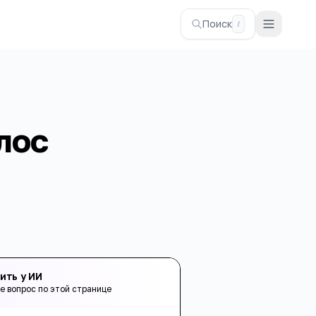
Поиск
/
лос
ить у ИИ
е вопрос по этой странице