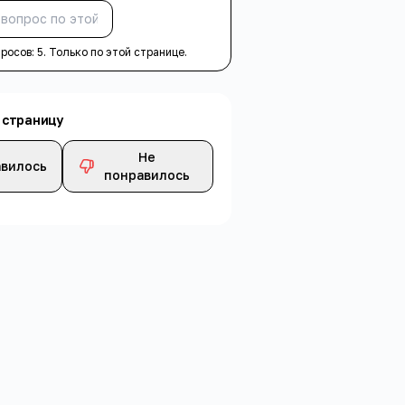
Спросить
просов:
5
. Только по этой странице.
 страницу
Не
вилось
понравилось