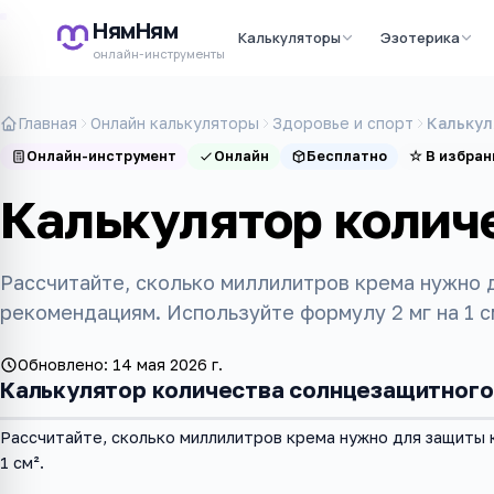
НямНям
Калькуляторы
Эзотерика
онлайн-инструменты
Главная
Онлайн калькуляторы
Здоровье и спорт
Калькул
Онлайн-инструмент
Онлайн
Бесплатно
☆
В избран
Калькулятор колич
Рассчитайте, сколько миллилитров крема нужно 
рекомендациям. Используйте формулу 2 мг на 1 см
Обновлено:
14 мая 2026 г.
Калькулятор количества солнцезащитного
Рассчитайте, сколько миллилитров крема нужно для защиты 
1 см².