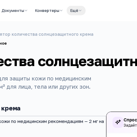
Документы
Конвертеры
Ещё
ятор количества солнцезащитного крема
ное
ества солнцезащитн
для защиты кожи по медицинским
² для лица, тела или других зон.
 крема
Спрос
кожи по медицинским рекомендациям — 2 мг на
Задайт