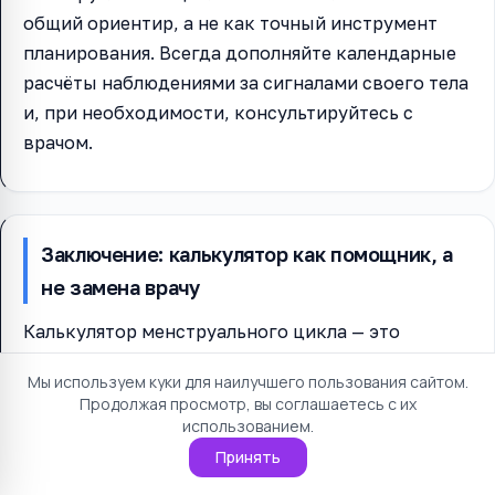
общий ориентир, а не как точный инструмент
планирования. Всегда дополняйте календарные
расчёты наблюдениями за сигналами своего тела
и, при необходимости, консультируйтесь с
врачом.
Заключение: калькулятор как помощник, а
не замена врачу
Калькулятор менструального цикла — это
удобный инструмент для ежедневного
Мы используем куки для наилучшего пользования сайтом.
использования. Он помогает планировать жизнь,
Продолжая просмотр, вы соглашаетесь с их
отслеживать здоровье и лучше понимать свой
использованием.
организм. Но важно помнить: никакой онлайн-
Принять
калькулятор не заменит профессиональную