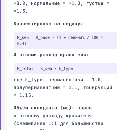
×0.8, нормальные = ×1.0, густые =
×1.3.
Корректировка на седину:
R_seb = R_base × (1 + седина% / 100 ×
0.4)
Итоговый расход красителя:
R_total = R_seb × k_type
где k_type: перманентный = 1.0,
полуперманентный = 1.1, тонирующий
= 1.15.
Объём оксиданта (мл):
равен
итоговому расходу красителя
(смешивание 1:1 для большинства