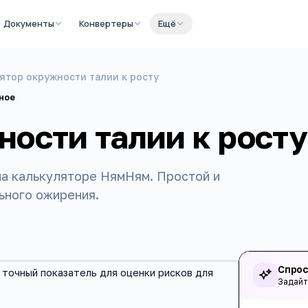
Документы
Конвертеры
Ещё
ятор окружности талии к росту
ное
ости талии к росту
на калькуляторе НямНям. Простой и
ьного ожирения.
Спрос
 точный показатель для оценки рисков для
Задайт