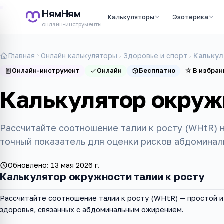
НямНям
Калькуляторы
Эзотерика
онлайн-инструменты
Главная
Онлайн калькуляторы
Здоровье и спорт
Калькул
Онлайн-инструмент
Онлайн
Бесплатно
☆
В избран
Калькулятор окружн
Рассчитайте соотношение талии к росту (WHtR) 
точный показатель для оценки рисков абдоминал
Обновлено:
13 мая 2026 г.
Калькулятор окружности талии к росту
Рассчитайте соотношение талии к росту (WHtR) — простой и
здоровья, связанных с абдоминальным ожирением.