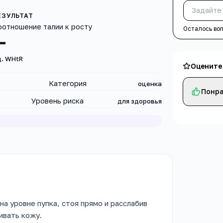
оотношение талии к росту
Осталось во
—
д. WHtR
Оцените
Категория
оценка
Понра
Уровень риска
для здоровья
а уровне пупка, стоя прямо и расслабив
ивать кожу.