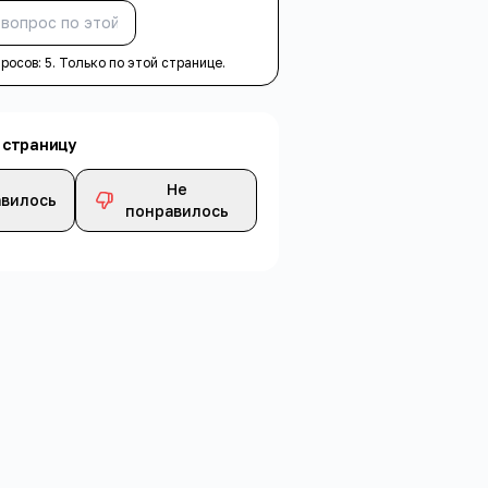
Спросить
просов:
5
. Только по этой странице.
 страницу
Не
вилось
понравилось