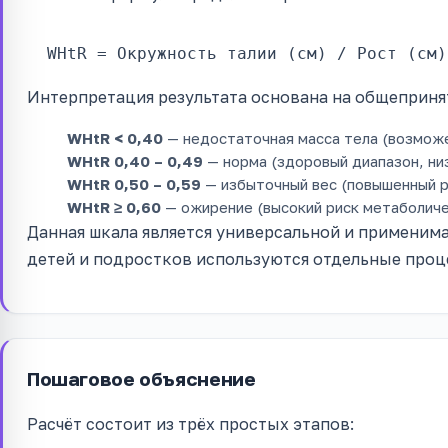
WHtR = Окружность талии (см) / Рост (см)
Интерпретация результата основана на общеприня
WHtR < 0,40
— недостаточная масса тела (возможе
WHtR 0,40 – 0,49
— норма (здоровый диапазон, низ
WHtR 0,50 – 0,59
— избыточный вес (повышенный р
WHtR ≥ 0,60
— ожирение (высокий риск метаболичес
Данная шкала является универсальной и применима
детей и подростков используются отдельные про
Пошаговое объяснение
Расчёт состоит из трёх простых этапов: