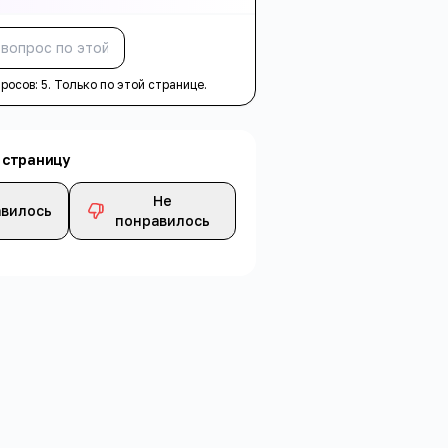
Спросить
просов:
5
. Только по этой странице.
 страницу
Не
вилось
понравилось