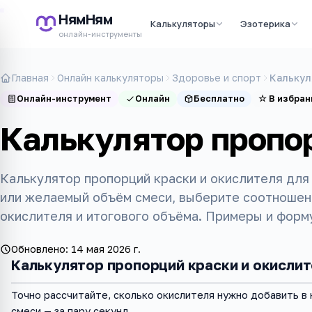
НямНям
Калькуляторы
Эзотерика
онлайн-инструменты
Главная
Онлайн калькуляторы
Здоровье и спорт
Калькул
Онлайн-инструмент
Онлайн
Бесплатно
☆
В избран
Калькулятор пропо
Калькулятор пропорций краски и окислителя для
или желаемый объём смеси, выберите соотношен
окислителя и итогового объёма. Примеры и форм
Обновлено:
14 мая 2026 г.
Калькулятор пропорций краски и окисли
Точно рассчитайте, сколько окислителя нужно добавить в 
смеси — за пару секунд.