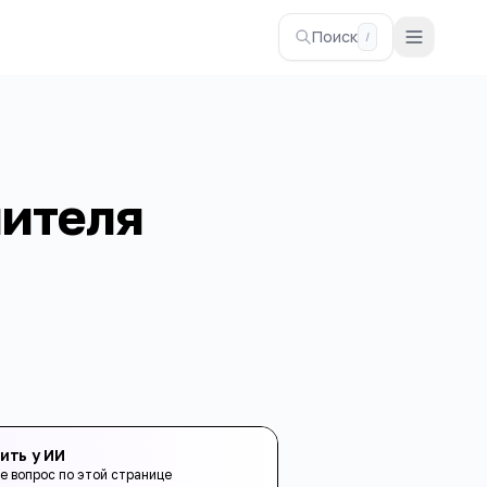
Поиск
/
лителя
ить у ИИ
е вопрос по этой странице