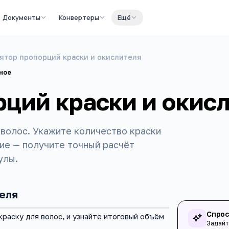
Документы
Конвертеры
Ещё
ятор пропорций краски и окислителя
ное
рций краски и окис
 волос. Укажите количество краски
ие — получите точный расчёт
улы.
теля
Спрос
краску для волос, и узнайте итоговый объём
Задайт