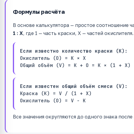
Формулы расчёта
В основе калькулятора — простое соотношение ч
1 : X
, где 1 — часть краски, X — частей окислителя.
Если известно количество краски (К):
Окислитель (О) = К × X
Общий объём (V) = К + О = К × (1 + X)
Если известен общий объём смеси (V):
Краска (К) = V / (1 + X)
Окислитель (О) = V − К
Все значения округляются до одного знака после 