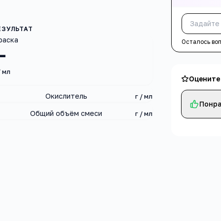
раска
Осталось во
—
/ мл
Оцените
Окислитель
г / мл
Понра
Общий объём смеси
г / мл