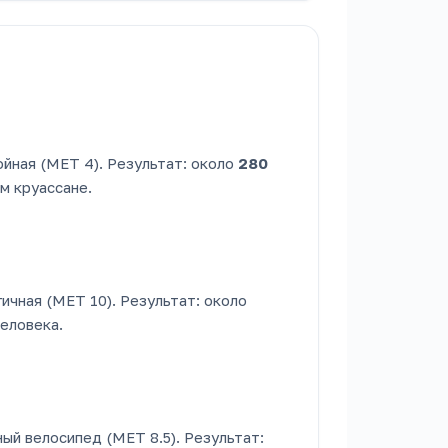
ойная (MET 4). Результат: около
280
м круассане.
гичная (MET 10). Результат: около
человека.
ный велосипед (MET 8.5). Результат: