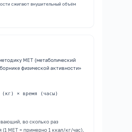
тности сжигают внушительный объём
 методику MET (метаболический
Сборнике физической активности»
 (кг) × время (часы)
вающий, во сколько раз
(1 MET = примерно 1 ккал/кг/час).