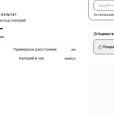
Осталось во
асход калорий
—
Оцените
кал
Понра
Примерное расстояние
км
Калорий в час
ккал/ч