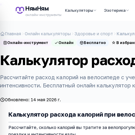
НямНям
Калькуляторы
Эзотерика
онлайн-инструменты
Главная
Онлайн калькуляторы
Здоровье и спорт
Калькул
Онлайн-инструмент
Онлайн
Бесплатно
☆
В избран
Калькулятор расхо
Рассчитайте расход калорий на велосипеде с уче
интенсивности. Бесплатный онлайн калькулятор 
Обновлено:
14 мая 2026 г.
Калькулятор расхода калорий при вело
Рассчитайте, сколько калорий вы тратите за велопрогулк
поездки и интенсивности езды.