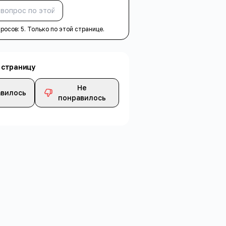
Спросить
просов:
5
. Только по этой странице.
 страницу
Не
вилось
понравилось