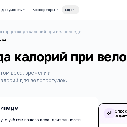
Документы
Конвертеры
Ещё
ятор расхода калорий при велосипеде
ное
да калорий при вел
том веса, времени и
калорий для велопрогулок.
сипеде
Спрос
Задайт
у, с учётом вашего веса, длительности