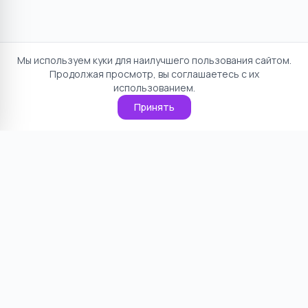
Мы используем куки для наилучшего пользования сайтом.
Продолжая просмотр, вы соглашаетесь с их
использованием.
Принять
Отказ от ответственности
Политика конфиденциальности
Пользовательское соглашение
О проекте
Cookie
Контакты
©
2026
НямНям. Все права защищены.