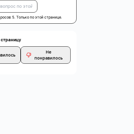
Спросить
просов:
5
. Только по этой странице.
 страницу
Не
вилось
понравилось