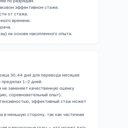
лей по разрядам.
наковом эффективном стаже.
сти от стажа.
нного времени.
рача.
ы) на основе накопленного опыта.
сяца 30,44 дня для перевода месяцев
 пределах 1–2 дней.
 не заменяет качественную оценку
цию, соревновательный опыт).
интенсивностью, эффективный стаж может
а в меньшую сторону, так как частичная
яцев и високосные годы — это может дать