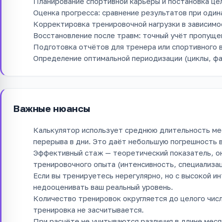
Планирование спортивной карьеры и постановка це
Оценка прогресса: сравнение результатов при оди
Корректировка тренировочной нагрузки в зависимо
Восстановление после травм: точный учёт пропуще
Подготовка отчётов для тренера или спортивного в
Определение оптимальной периодизации (циклы, фаз
Важные нюансы
Калькулятор использует среднюю длительность ме
перерыва в дни. Это даёт небольшую погрешность в
Эффективный стаж — теоретический показатель, он
тренировочного опыта (интенсивность, специализа
Если вы тренируетесь нерегулярно, но с высокой 
недооценивать ваш реальный уровень.
Количество тренировок округляется до целого числ
тренировка не засчитывается.
При расчёте не учитываются различия в длине мес