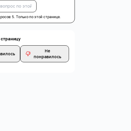
Спросить
просов:
5
. Только по этой странице.
 страницу
Не
вилось
понравилось