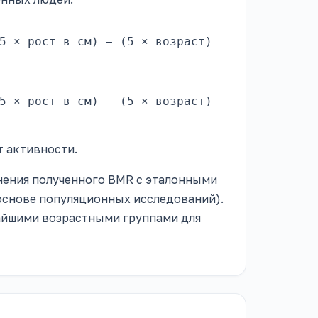
5 × рост в см) − (5 × возраст)
5 × рост в см) − (5 × возраст)
т активности.
нения полученного BMR с эталонными
 основе популяционных исследований).
айшими возрастными группами для