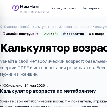
НямНям
Калькуляторы
Эзотерика
онлайн-инструменты
Главная
Онлайн калькуляторы
Здоровье и спорт
Калькул
Онлайн-инструмент
Онлайн
Бесплатно
☆
В избран
Калькулятор возра
Узнайте свой метаболический возраст: базальны
энергии TDEE и интерпретация результатов. Бес
мужчин и женщин.
Обновлено:
14 мая 2026 г.
Калькулятор возраста по метаболизму
Узнайте свой метаболический возраст — показатель, отража
сжигает калории в состоянии покоя по сравнению со средне