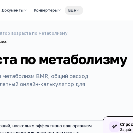
Документы
Конвертеры
Ещё
ятор возраста по метаболизму
ное
ста по метаболизму
й метаболизм BMR, общий расход
платный онлайн-калькулятор для
Спрос
ющий, насколько эффективно ваш организм
Задайт
статистическими нормами для разных