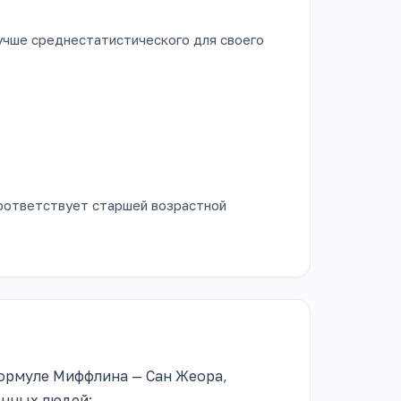
чше среднестатистического для своего
оответствует старшей возрастной
ормуле Миффлина — Сан Жеора,
енных людей: