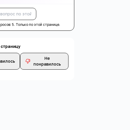
Спросить
просов:
5
. Только по этой странице.
 страницу
Не
вилось
понравилось