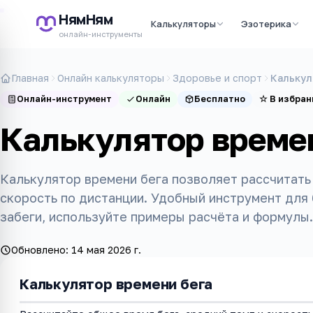
НямНям
Калькуляторы
Эзотерика
онлайн-инструменты
Главная
Онлайн калькуляторы
Здоровье и спорт
Калькул
Онлайн-инструмент
Онлайн
Бесплатно
☆
В избран
Калькулятор време
Калькулятор времени бега позволяет рассчитать
скорость по дистанции. Удобный инструмент для 
забеги, используйте примеры расчёта и формулы.
Обновлено:
14 мая 2026 г.
Калькулятор времени бега