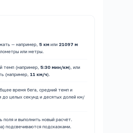
жать — например,
5 км
или
21097 м
илометры или метры.
й темп (например,
5:30 мин/км
), или
ть (например,
11 км/ч
).
бщее время бега, средний темп и
м до целых секунд и десятых долей км/
 поля и выполнить новый расчёт.
ла) подсвечиваются подсказками.