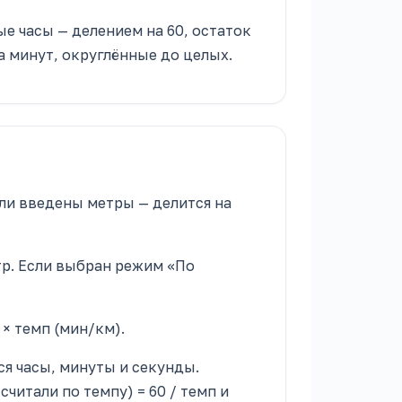
лые часы — делением на 60, остаток
а минут, округлённые до целых.
ли введены метры — делится на
тр. Если выбран режим «По
× темп (мин/км).
я часы, минуты и секунды.
читали по темпу) = 60 / темп и