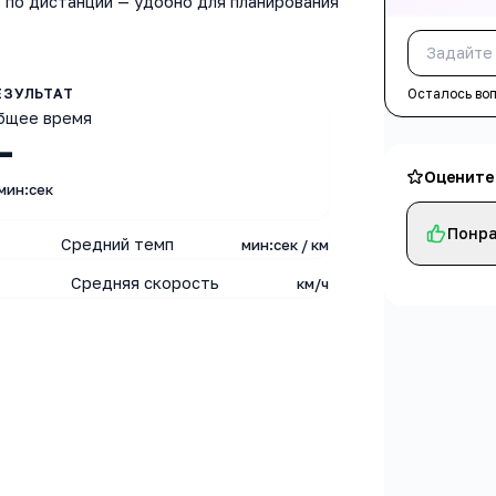
 по дистанции — удобно для планирования
Осталось во
бщее время
—
Оцените
мин:сек
Понра
Средний темп
мин:сек / км
Средняя скорость
км/ч