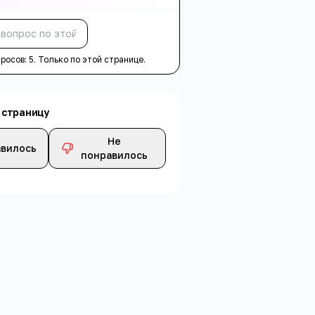
Спросить
просов:
5
. Только по этой странице.
 страницу
Не
вилось
понравилось