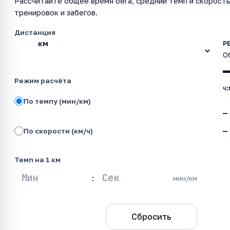
Рассчитайте общее время бега, средний темп и скорость
тренировок и забегов.
Дистанция
О
Режим расчёта
ч:
По темпу (мин/км)
—
—
По скорости (км/ч)
Темп на 1 км
:
мин/км
Рассчитать
Сбросить