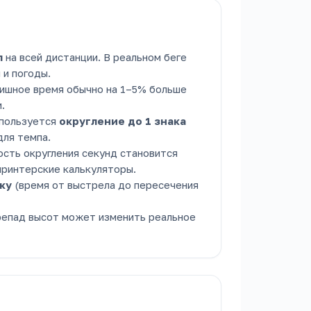
п
на всей дистанции. В реальном беге
 и погоды.
нишное время обычно на 1–5% больше
.
спользуется
округление до 1 знака
для темпа.
ость округления секунд становится
принтерские калькуляторы.
ку
(время от выстрела до пересечения
репад высот может изменить реальное