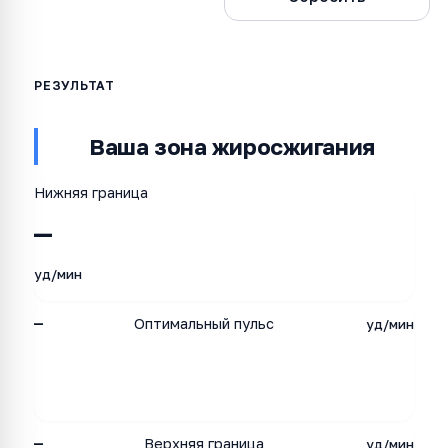
Ваша зона жиросжигания
Нижняя граница
—
уд/мин
—
Оптимальный пульс
уд/мин
—
Верхняя граница
уд/мин