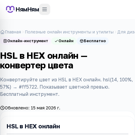
НямНям
Главная
Полезные онлайн инструменты и утилиты
Для диз
Онлайн-инструмент
Онлайн
Бесплатно
HSL в HEX онлайн —
конвертер цвета
Конвертируйте цвет из HSL в HEX онлайн. hsl(14, 100%,
57%) → #ff5722. Показывает цветной превью.
Бесплатный инструмент.
Обновлено:
15 мая 2026 г.
HSL в HEX онлайн