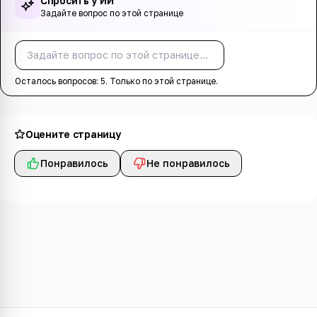
Спросить у ИИ
Задайте вопрос по этой странице
Спросить
Осталось вопросов:
5
. Только по этой странице.
Оцените страницу
Понравилось
Не понравилось