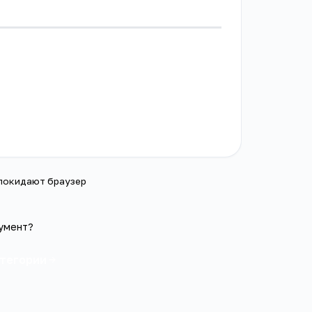
 покидают браузер
умент?
атегории