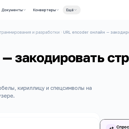
Документы
Конвертеры
Ещё
граммирования и разработки
URL encoder онлайн — закодир
 — закодировать ст
обелы, кириллицу и спецсимволы на
узере.
Спрос