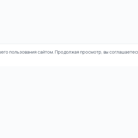
шего пользования сайтом. Продолжая просмотр, вы соглашаетесь
и
Политика конфиденциальности
Пользовательское соглашение
©
2026
НямНям. Все права защищены.