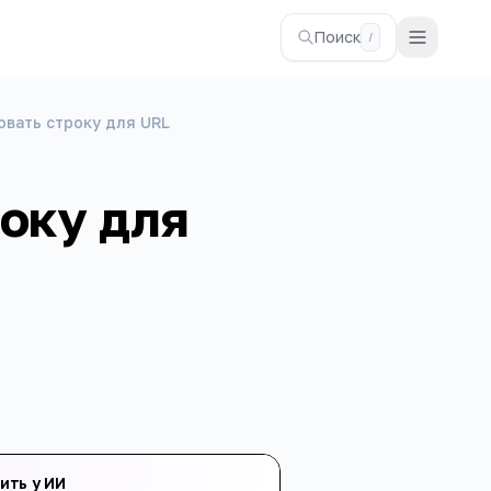
Поиск
/
овать строку для URL
року для
ить у ИИ