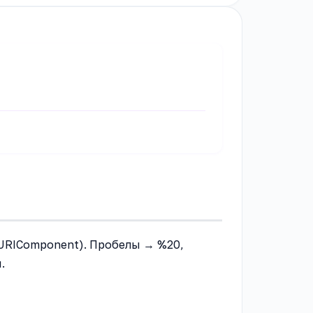
eURIComponent). Пробелы → %20,
.