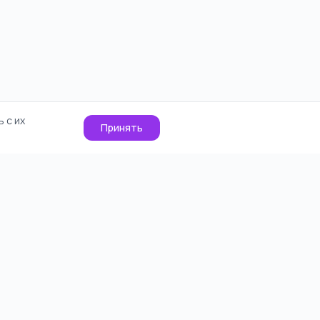
 с их
Принять
О проекте
Cookie
Контакты