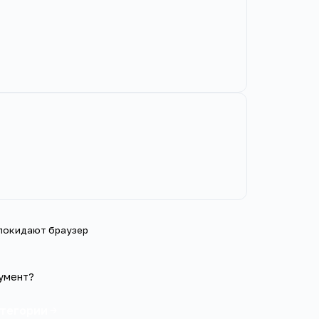
 покидают браузер
умент?
атегории