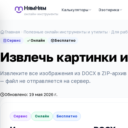
НямНям
Калькуляторы
Эзотерика
онлайн-инструменты
Главная
Полезные онлайн инструменты и утилиты
Для раб
Сервис
Онлайн
Бесплатно
Извлечь картинки 
Извлеките все изображения из DOCX в ZIP-архив 
— файл не отправляется на сервер.
Обновлено:
19 мая 2026 г.
Сервис
Онлайн
Бесплатно