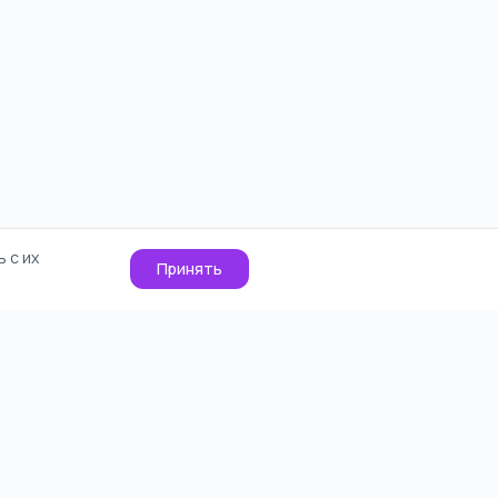
 с их
Принять