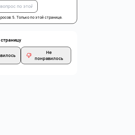
Спросить
просов:
5
. Только по этой странице.
 страницу
Не
вилось
понравилось