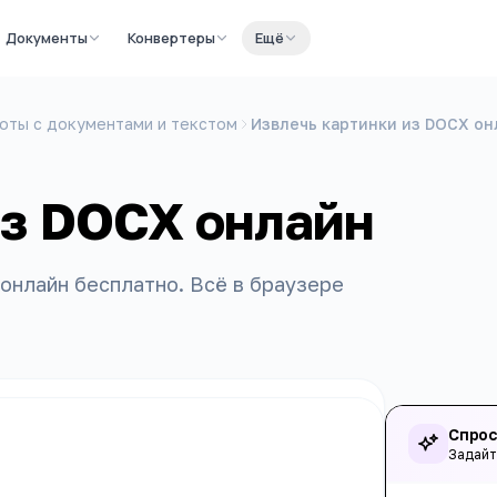
Документы
Конвертеры
Ещё
оты с документами и текстом
Извлечь картинки из DOCX он
из DOCX онлайн
онлайн бесплатно. Всё в браузере
Спрос
Задайт