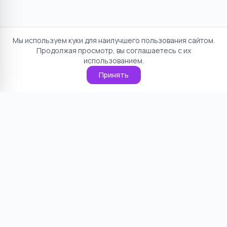
Мы используем куки для наилучшего пользования сайтом.
Продолжая просмотр, вы соглашаетесь с их
использованием.
Принять
Отказ от ответственности
Политика конфиденциальности
Пользовательское соглашение
О проекте
Cookie
Контакты
©
2026
НямНям. Все права защищены.